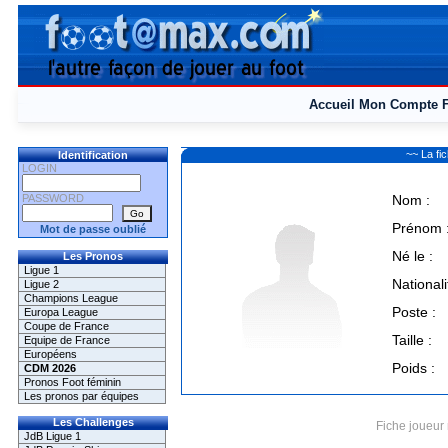
Accueil
Mon Compte
~~ La f
Identification
LOGIN
PASSWORD
Nom :
Prénom 
Mot de passe oublié
Né le :
Les Pronos
Ligue 1
Nationali
Ligue 2
Champions League
Poste :
Europa League
Coupe de France
Taille :
Equipe de France
Européens
Poids :
CDM 2026
Pronos Foot féminin
Les pronos par équipes
Les Challenges
Fiche joueur 
JdB Ligue 1