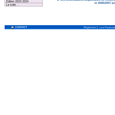
Edition 2023-2024
et 2006/2007 p
La suite ...
CONTACT
|
Règlement
Les Partenai