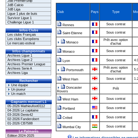
JdB PremierShip
JdB Calcio
JdB Liga
Club
Pays
Type
Mo
Ligue 1 plus de buts
Survivor Ligue 1
Challenge Ligue 1
Sous contrat
Rennes
Infos Clubs
Sous contrat
Saint-Etienne
Les clubs Français
Les clubs Européens
Prêt avec option
Monaco
Le mercato estival
d'achat
Sous contrat
Infos championnats
Monaco
Archives Ligue 1
Archives Ligue 2
Sous contrat
4.
Lyon
Archives Premier League
Prêt avec option
Archives Serie A
5.
Portsmouth
d'achat
Archives Liga
Sous contrat
1.
West Ham
Rechercher
Une équipe
Doncaster
Prêt
Un joueur
Rovers
Un match
Sous contrat
West Ham
Gagnants mensuel L1
05-2026 Mathieufoot0112
Sous contrat
Portland
04-2026 Le capitaine
03-2026 Denis42
Sous contrat
Créteil
02-2026 Fanderobert
01-2026 CB7588
Sous contrat
Mumbai City
Le Palmarès
Edition 2024-2025
Les informations disponibles ne remonte