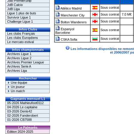
JdB PremierShip
JdB Calcio
Sous contrat
Atlético Madrid
JdB Liga
Ligue 1 plus de buts
Sous contrat
7.0 M€
Manchester City
Survivor Ligue 1
Sous contrat
Challenge Ligue 1
Bolton Wanderers
Espanyol
Infos Clubs
Sous contrat
Barcelone
Les clubs Français
Les clubs Européens
Sous contrat
CSKA Sofia
Le mercato estival
Les informations disponibles ne remonte
Infos championnats
et 2006/2007 p
Archives Ligue 1
Archives Ligue 2
Archives Premier League
Archives Serie A
Archives Liga
Rechercher
Une équipe
Un joueur
Un match
Gagnants mensuel L1
05-2026 Mathieufoot0112
04-2026 Le capitaine
03-2026 Denis42
02-2026 Fanderobert
01-2026 CB7588
Le Palmarès
Edition 2024-2025