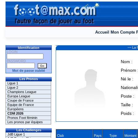
Accueil
Mon Compte
~~ La 
Identification
LOGIN
PASSWORD
Nom :
Prénom 
Mot de passe oublié
Né le :
Les Pronos
Ligue 1
Nationali
Ligue 2
Champions League
Poste :
Europa League
Coupe de France
Taille :
Equipe de France
Européens
Poids :
CDM 2026
Pronos Foot féminin
Les pronos par équipes
Les Challenges
JdB Ligue 1
Club
Pays
Type
Montant