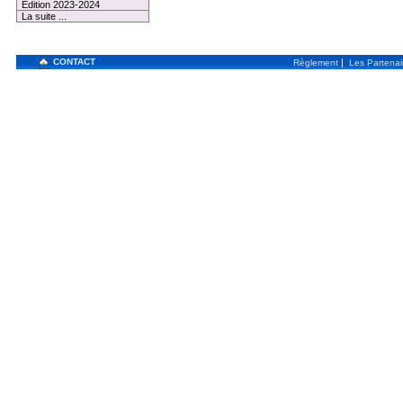
Edition 2023-2024
La suite ...
CONTACT
|
Règlement
Les Partenai