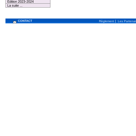
Edition 2023-2024
La suite ...
CONTACT
|
Règlement
Les Partenai