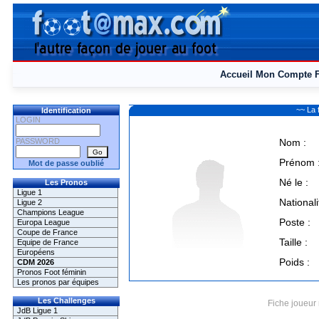
Accueil
Mon Compte
~~ La 
Identification
LOGIN
PASSWORD
Nom :
Prénom 
Mot de passe oublié
Né le :
Les Pronos
Ligue 1
Nationali
Ligue 2
Champions League
Poste :
Europa League
Coupe de France
Taille :
Equipe de France
Européens
Poids :
CDM 2026
Pronos Foot féminin
Les pronos par équipes
Les Challenges
Fiche joueur 
JdB Ligue 1