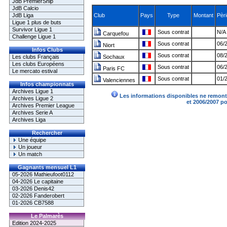
JdB PremierShip
JdB Calcio
JdB Liga
Club
Pays
Type
Montant
Pèr
Ligue 1 plus de buts
Survivor Ligue 1
Sous contrat
N/A 
Carquefou
Challenge Ligue 1
Sous contrat
06/
Niort
Infos Clubs
Sous contrat
08/
Les clubs Français
Sochaux
Les clubs Européens
Sous contrat
06/
Paris FC
Le mercato estival
Sous contrat
01/
Valenciennes
Infos championnats
Archives Ligue 1
Les informations disponibles ne remonte
Archives Ligue 2
et 2006/2007 p
Archives Premier League
Archives Serie A
Archives Liga
Rechercher
Une équipe
Un joueur
Un match
Gagnants mensuel L1
05-2026 Mathieufoot0112
04-2026 Le capitaine
03-2026 Denis42
02-2026 Fanderobert
01-2026 CB7588
Le Palmarès
Edition 2024-2025