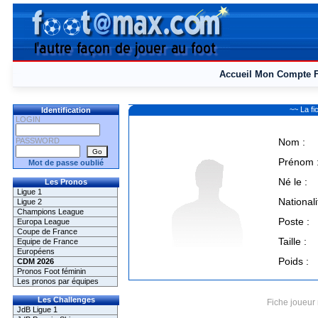
Accueil
Mon Compte
~~ La f
Identification
LOGIN
PASSWORD
Nom :
Prénom 
Mot de passe oublié
Né le :
Les Pronos
Ligue 1
Nationali
Ligue 2
Champions League
Poste :
Europa League
Coupe de France
Taille :
Equipe de France
Européens
Poids :
CDM 2026
Pronos Foot féminin
Les pronos par équipes
Les Challenges
Fiche joueur 
JdB Ligue 1