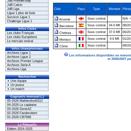
JdB PremierShip
JdB Calcio
JdB Liga
Club
Pays
Type
Montant
Pèrio
Ligue 1 plus de buts
Survivor Ligue 1
Sous contrat
N/A -
Arsenal
Challenge Ligue 1
Sous contrat
34.0 M€
08/20
Barcelone
Infos Clubs
Sous contrat
37.0 M€
06/20
Les clubs Français
Chelsea
Les clubs Européens
Sous contrat
9.0 M€
01/20
Monaco
Le mercato estival
Sous contrat
08/20
Côme
Infos championnats
Archives Ligue 1
Les informations disponibles ne remonte
Archives Ligue 2
et 2006/2007 p
Archives Premier League
Archives Serie A
Archives Liga
Rechercher
Une équipe
Un joueur
Un match
Gagnants mensuel L1
05-2026 Mathieufoot0112
04-2026 Le capitaine
03-2026 Denis42
02-2026 Fanderobert
01-2026 CB7588
Le Palmarès
Edition 2024-2025