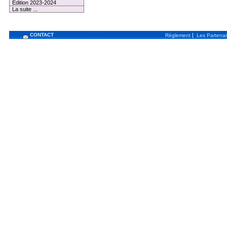
Edition 2023-2024
La suite ...
CONTACT
|
Règlement
Les Partenai