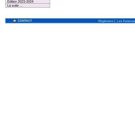
Edition 2023-2024
La suite ...
CONTACT
|
Règlement
Les Partenai