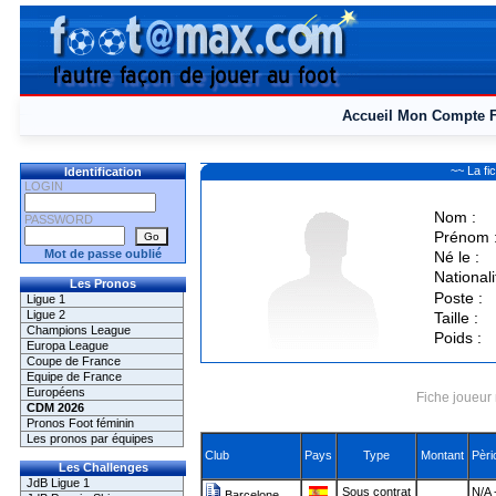
Accueil
Mon Compte
~~ La f
Identification
LOGIN
Nom :
PASSWORD
Prénom 
Mot de passe oublié
Né le :
Nationali
Les Pronos
Poste :
Ligue 1
Ligue 2
Taille :
Champions League
Poids :
Europa League
Coupe de France
Equipe de France
Européens
Fiche joueur 
CDM 2026
Pronos Foot féminin
Les pronos par équipes
Club
Pays
Type
Montant
Pèri
Les Challenges
JdB Ligue 1
Sous contrat
N/A 
Barcelone