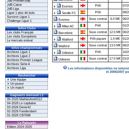
JdB PremierShip
JdB Calcio
Prêt
07/2
Everton
JdB Liga
Prêt
08/2
Ligue 1 plus de buts
Seville FC
Survivor Ligue 1
Sous contrat
6.0 M€
06/2
Everton
Challenge Ligue 1
Prêt
01/2
Milan AC
Infos Clubs
Sous contrat
12.0 M€
06/2
Les clubs Français
Barcelone
Les clubs Européens
Prêt payant
1.0 M€
01/2
Watford
Le mercato estival
Sous contrat
13.0 M€
06/2
Watford
Infos championnats
Archives Ligue 1
Prêt
10/2
Udinese
Archives Ligue 2
Sous contrat
17.0 M€
01/2
Udinese
Archives Premier League
Archives Serie A
Archives Liga
Les informations disponibles ne remonte
et 2006/2007 p
Rechercher
Une équipe
Un joueur
Un match
Gagnants mensuel L1
05-2026 Mathieufoot0112
04-2026 Le capitaine
03-2026 Denis42
02-2026 Fanderobert
01-2026 CB7588
Le Palmarès
Edition 2024-2025