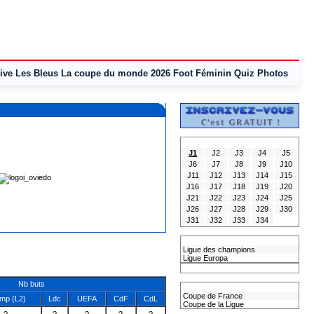
ive
Les Bleus
La coupe du monde 2026
Foot Féminin
Quiz
Photos
Tous les Résultats
J1
J2
J3
J4
J5
J6
J7
J8
J9
J10
J11
J12
J13
J14
J15
J16
J17
J18
J19
J20
J21
J22
J23
J24
J25
J26
J27
J28
J29
J30
J31
J32
J33
J34
Les coupes Européennes
Ligue des champions
Ligue Europa
Classement CAN
Nb buts
Les coupes nationales
Coupe de France
mp (L2)
Ldc
UEFA
CdF
CdL
Coupe de la Ligue