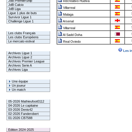
JdB PremierShip
Recreativo Huelva
JdB Calcio
Villarreal
JdB Liga
Ligue 1 plus de buts
Malaga
Survivor Ligue 1
Challenge Ligue 1
Arsenal
Villarreal
Infos Clubs
Les clubs Français
Al Sadd Doha
Les clubs Européens
Le mercato estival
Real Oviedo
Infos championnats
Les i
Archives Ligue 1
Archives Ligue 2
Archives Premier League
Archives Serie A
Archives Liga
Rechercher
Une équipe
Un joueur
Un match
Gagnants mensuel L1
05-2026 Mathieufoot0112
04-2026 Le capitaine
03-2026 Denis42
02-2026 Fanderobert
01-2026 CB7588
Le Palmarès
Edition 2024-2025