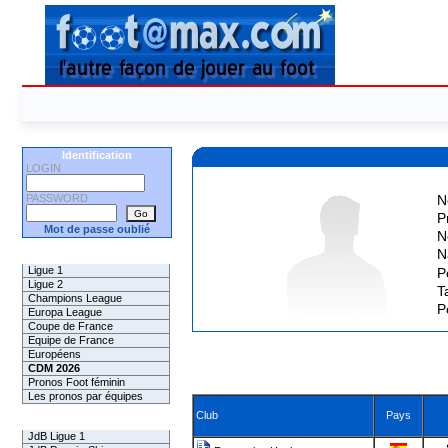
Identification
LOGIN
PASSWORD
N
P
Mot de passe oublié
N
N
Les Pronos
Ligue 1
P
Ligue 2
Ta
Champions League
P
Europa League
Coupe de France
Equipe de France
Européens
CDM 2026
Pronos Foot féminin
Les pronos par équipes
Club
Pays
Les Challenges
JdB Ligue 1