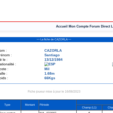
Accueil
Mon Compte
Forum
Direct L
~~ La fiche de CAZORLA ~~
om :
CAZORLA
rénom :
Santiago
é le :
13/12/1984
ationalité :
oste :
Mil
ille :
1.68m
oids :
66Kgs
Fiche joueur mise à jour le 16/08/2023
Type
Montant
Pèriode
Champ (L1)
Cha