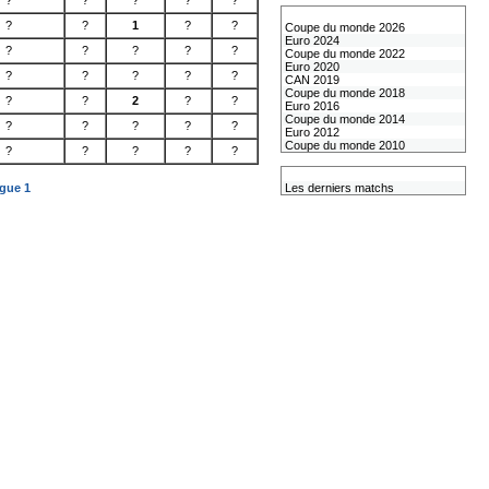
?
?
?
?
?
Les coupes internationales
?
?
1
?
?
Coupe du monde 2026
Euro 2024
?
?
?
?
?
Coupe du monde 2022
Euro 2020
?
?
?
?
?
CAN 2019
Coupe du monde 2018
?
?
2
?
?
Euro 2016
Coupe du monde 2014
?
?
?
?
?
Euro 2012
Coupe du monde 2010
?
?
?
?
?
L'équipe de France
igue 1
Les derniers matchs