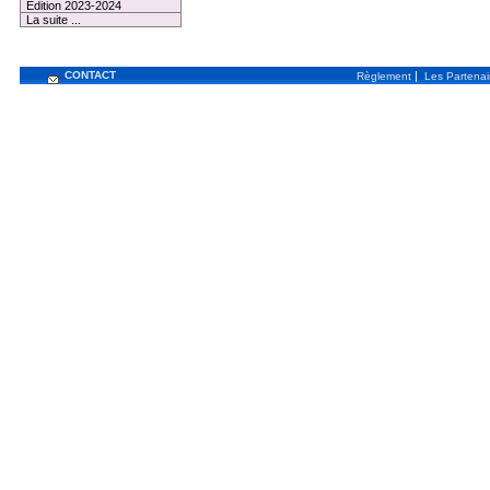
Edition 2023-2024
La suite ...
CONTACT
|
Règlement
Les Partenai