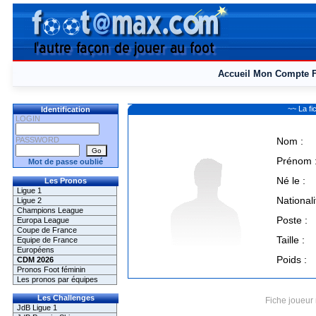
Accueil
Mon Compte
~~ La f
Identification
LOGIN
PASSWORD
Nom :
Prénom 
Mot de passe oublié
Né le :
Les Pronos
Ligue 1
Nationali
Ligue 2
Champions League
Poste :
Europa League
Coupe de France
Taille :
Equipe de France
Européens
Poids :
CDM 2026
Pronos Foot féminin
Les pronos par équipes
Les Challenges
Fiche joueur 
JdB Ligue 1