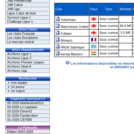
JdB PremierShip
JdB Calcio
JdB Liga
Club
Pays
Type
Montant
Ligue 1 plus de buts
Survivor Ligue 1
Sous contrat
Tottenham
Challenge Ligue 1
Sous contrat
46.4 M€
Manchester United
Infos Clubs
Sous contrat
5.0 M€
Les clubs Français
Fulham
Les clubs Européens
Sous contrat
Monaco
Le mercato estival
Sous contrat
PAOK Salonique
Infos championnats
Sous contrat
Archives Ligue 1
Kerala Blasters
Archives Ligue 2
Archives Premier League
Les informations disponibles ne remonte
Archives Serie A
et 2006/2007 p
Archives Liga
Rechercher
Une équipe
Un joueur
Un match
Gagnants mensuel L1
05-2026 Mathieufoot0112
04-2026 Le capitaine
03-2026 Denis42
02-2026 Fanderobert
01-2026 CB7588
Le Palmarès
Edition 2024-2025