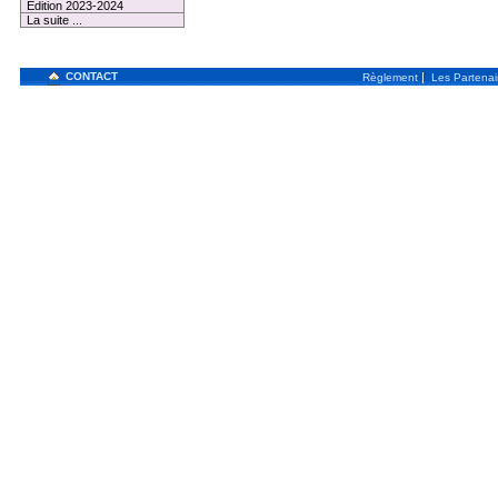
Edition 2023-2024
La suite ...
CONTACT
|
Règlement
Les Partenai