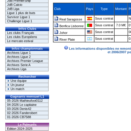
JdB PremierShip
JdB Calcio
JdB Liga
Club
Pays
Type
Montant
P
Ligue 1 plus de buts
Survivor Ligue 1
Sous contrat
N
Real Saragosse
Challenge Ligue 1
Sous contrat
7.0 M€
0
Benfica Lisbonne
Infos Clubs
Sous contrat
0
Les clubs Français
Johor
Les clubs Européens
Sous contrat
0
River Plate
Le mercato estival
Infos championnats
Les informations disponibles ne remonte
et 2006/2007 p
Archives Ligue 1
Archives Ligue 2
Archives Premier League
Archives Serie A
Archives Liga
Rechercher
Une équipe
Un joueur
Un match
Gagnants mensuel L1
05-2026 Mathieufoot0112
04-2026 Le capitaine
03-2026 Denis42
02-2026 Fanderobert
01-2026 CB7588
Le Palmarès
Edition 2024-2025