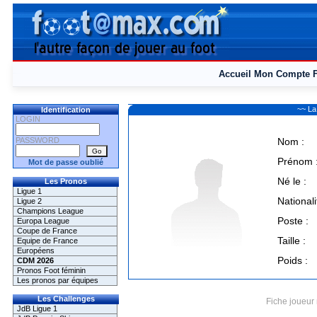
Accueil
Mon Compte
~~ La
Identification
LOGIN
PASSWORD
Nom :
Prénom 
Mot de passe oublié
Né le :
Les Pronos
Ligue 1
Nationali
Ligue 2
Champions League
Poste :
Europa League
Coupe de France
Taille :
Equipe de France
Européens
Poids :
CDM 2026
Pronos Foot féminin
Les pronos par équipes
Les Challenges
Fiche joueur 
JdB Ligue 1