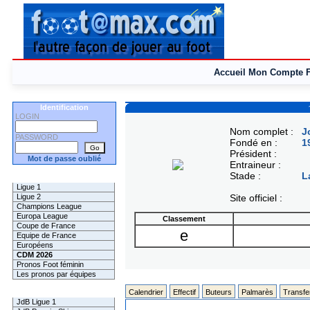
Accueil
Mon Compte
Identification
LOGIN
Nom complet :
J
PASSWORD
Fondé en :
1
Président :
Mot de passe oublié
Entraineur :
Stade :
L
Les Pronos
Ligue 1
Ligue 2
Site officiel :
Champions League
Europa League
Classement
Coupe de France
e
Equipe de France
Européens
CDM 2026
Pronos Foot féminin
Les pronos par équipes
Les Challenges
Calendrier
Effectif
Buteurs
Palmarès
Transfe
JdB Ligue 1