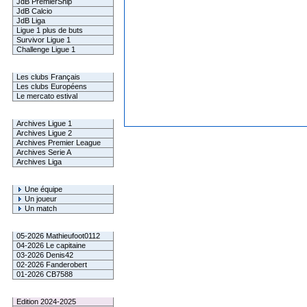
JdB PremierShip
JdB Calcio
JdB Liga
Ligue 1 plus de buts
Survivor Ligue 1
Challenge Ligue 1
Infos Clubs
Les clubs Français
Les clubs Européens
Le mercato estival
Infos championnats
Archives Ligue 1
Archives Ligue 2
Archives Premier League
Archives Serie A
Archives Liga
Rechercher
Une équipe
Un joueur
Un match
Gagnants mensuel L1
05-2026 Mathieufoot0112
04-2026 Le capitaine
03-2026 Denis42
02-2026 Fanderobert
01-2026 CB7588
Le Palmarès
Edition 2024-2025