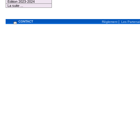
Edition 2023-2024
La suite ...
CONTACT
|
Règlement
Les Partenai