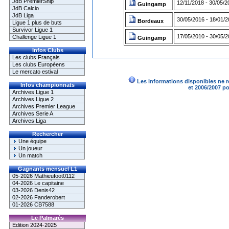
JdB PremierShip
12/11/2018 - 30/05/2
Guingamp
JdB Calcio
JdB Liga
30/05/2016 - 18/01/
Bordeaux
Ligue 1 plus de buts
Survivor Ligue 1
17/05/2010 - 30/05/
Challenge Ligue 1
Guingamp
Infos Clubs
Les clubs Français
Les clubs Européens
Le mercato estival
Les informations disponibles ne r
Infos championnats
et 2006/2007 p
Archives Ligue 1
Archives Ligue 2
Archives Premier League
Archives Serie A
Archives Liga
Rechercher
Une équipe
Un joueur
Un match
Gagnants mensuel L1
05-2026 Mathieufoot0112
04-2026 Le capitaine
03-2026 Denis42
02-2026 Fanderobert
01-2026 CB7588
Le Palmarès
Edition 2024-2025