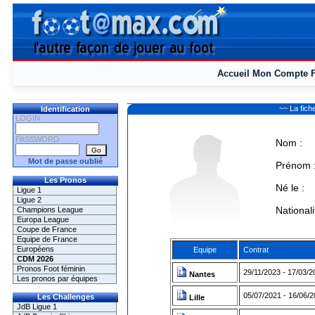
Accueil
Mon Compte
~~ La fi
Identification
LOGIN
PASSWORD
Nom :
Mot de passe oublié
Prénom 
Les Pronos
Né le :
Ligue 1
Ligue 2
Nationali
Champions League
Europa League
Coupe de France
Equipe de France
Européens
Equipe
Contrat
CDM 2026
Pronos Foot féminin
29/11/2023 - 17/03/2
Nantes
Les pronos par équipes
05/07/2021 - 16/06/
Les Challenges
Lille
JdB Ligue 1