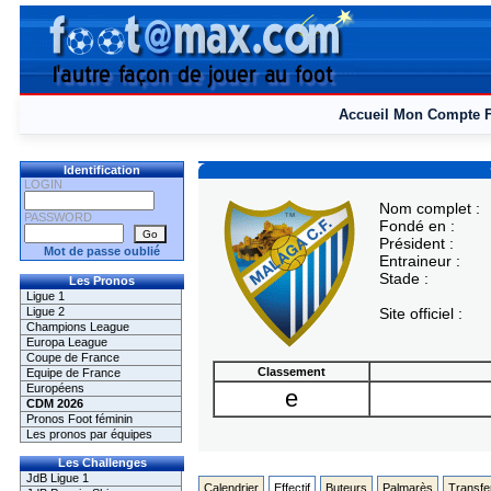
Accueil
Mon Compte
Identification
LOGIN
Nom complet :
PASSWORD
Fondé en :
Président :
Mot de passe oublié
Entraineur :
Stade :
Les Pronos
Ligue 1
Ligue 2
Site officiel :
Champions League
Europa League
Coupe de France
Classement
Equipe de France
Européens
e
CDM 2026
Pronos Foot féminin
Les pronos par équipes
Les Challenges
JdB Ligue 1
Calendrier
Effectif
Buteurs
Palmarès
Transfe