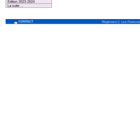
Edition 2023-2024
La suite ...
CONTACT
|
Règlement
Les Partenai