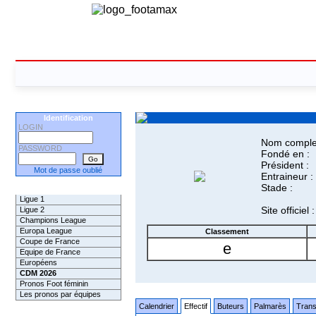
Identification
LOGIN
Nom complet
PASSWORD
Fondé en :
Président :
Mot de passe oublié
Entraineur :
Stade :
Les Pronos
Ligue 1
Site officiel :
Ligue 2
Champions League
Europa League
Classement
Coupe de France
e
Equipe de France
Européens
CDM 2026
Pronos Foot féminin
Les pronos par équipes
Calendrier
Effectif
Buteurs
Palmarès
Trans
Les Challenges