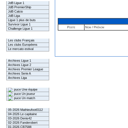
JdB Ligue 1
JdB PremierShip
JdB Calcio
JdB Liga
Ligue 1 plus de buts
Survivor Ligue 1
Poste
Nom / Prénom
Challenge Ligue 1
Infos Clubs
Les clubs Français
Les clubs Européens
Le mercato estival
Infos championnats
Archives Ligue 1
Archives Ligue 2
Archives Premier League
Archives Serie A
Archives Liga
Rechercher
Une équipe
Un joueur
Un match
Gagnants mensuel L1
05-2026 Mathieufoot0112
04-2026 Le capitaine
03-2026 Denis42
02-2026 Fanderobert
01-2026 CB7588