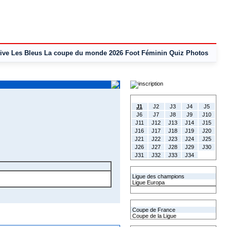
ive
Les Bleus
La coupe du monde 2026
Foot Féminin
Quiz
Photos
Tous les Résultats
J1
J2
J3
J4
J5
J6
J7
J8
J9
J10
J11
J12
J13
J14
J15
J16
J17
J18
J19
J20
J21
J22
J23
J24
J25
J26
J27
J28
J29
J30
J31
J32
J33
J34
Les coupes Européennes
Ligue des champions
Ligue Europa
Classement CAN
Les coupes nationales
Coupe de France
Coupe de la Ligue