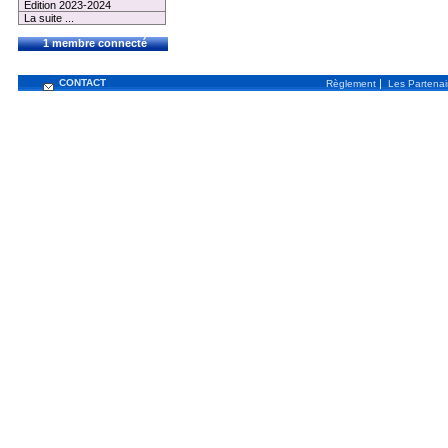
Edition 2023-2024
La suite ...
1 membre connecté
CONTACT
|
Règlement
Les Partenai