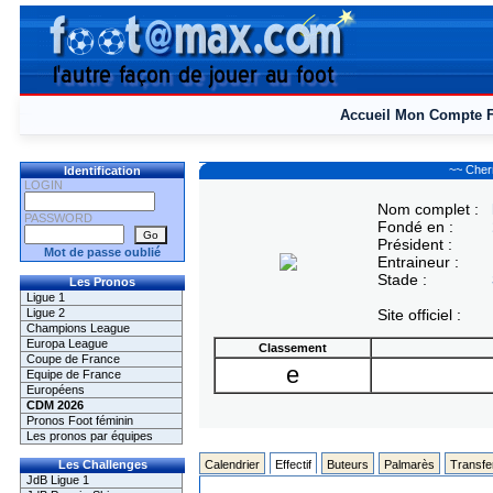
Accueil
Mon Compte
~~ Cher
Identification
LOGIN
Nom complet :
PASSWORD
Fondé en :
Président :
Mot de passe oublié
Entraineur :
Stade :
Les Pronos
Ligue 1
Ligue 2
Site officiel :
Champions League
Europa League
Classement
Coupe de France
e
Equipe de France
Européens
CDM 2026
Pronos Foot féminin
Les pronos par équipes
Les Challenges
Calendrier
Effectif
Buteurs
Palmarès
Transfe
JdB Ligue 1