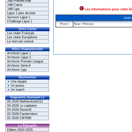
JdB PremierShip
JdB Calcio
JdB Liga
Les informations pour cette é
Ligue 1 plus de buts
Survivor Ligue 1
Liste
Challenge Ligue 1
Poste
Nom / Prénom
Infos Clubs
Les clubs Français
Les clubs Européens
Le mercato estival
Infos championnats
Archives Ligue 1
Archives Ligue 2
Archives Premier League
Archives Serie A
Archives Liga
Rechercher
Une équipe
Un joueur
Un match
Gagnants mensuel L1
05-2026 Mathieufoot0112
04-2026 Le capitaine
03-2026 Denis42
02-2026 Fanderobert
01-2026 CB7588
Le Palmarès
Edition 2024-2025