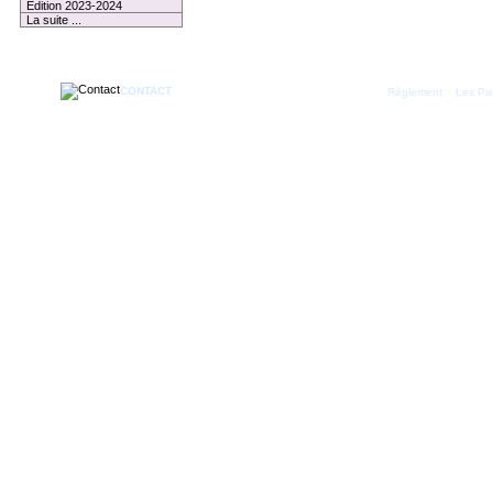
Edition 2023-2024
La suite ...
1 membre connecté
CONTACT
|
Règlement
Les Par