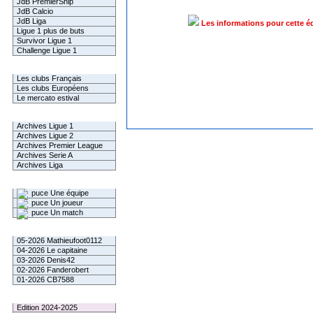
JdB PremierShip
JdB Calcio
JdB Liga
Les informations pour cette é
Ligue 1 plus de buts
Survivor Ligue 1
Challenge Ligue 1
Infos Clubs
Les clubs Français
Les clubs Européens
Le mercato estival
Infos championnats
Archives Ligue 1
Archives Ligue 2
Archives Premier League
Archives Serie A
Archives Liga
Rechercher
Une équipe
Un joueur
Un match
Gagnants mensuel L1
05-2026 Mathieufoot0112
04-2026 Le capitaine
03-2026 Denis42
02-2026 Fanderobert
01-2026 CB7588
Le Palmarès
Edition 2024-2025