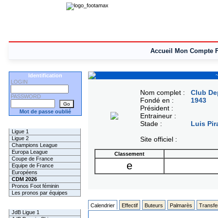
Accueil
Mon Compte
Identification
LOGIN
Nom complet :
Club De
PASSWORD
Fondé en :
1943
Président :
Mot de passe oublié
Entraineur :
Stade :
Luis Pir
Les Pronos
Ligue 1
Ligue 2
Site officiel :
Champions League
Europa League
Classement
Coupe de France
e
Equipe de France
Européens
CDM 2026
Pronos Foot féminin
Les pronos par équipes
Les Challenges
Calendrier
Effectif
Buteurs
Palmarès
Transfe
JdB Ligue 1