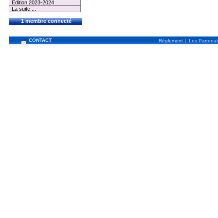
Edition 2023-2024
La suite ...
1 membre connecté
CONTACT
|
Règlement
Les Partenai