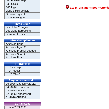
JdB PremierShip
JdB Calcio
JdB Liga
Les informations pour cette é
Ligue 1 plus de buts
Survivor Ligue 1
Challenge Ligue 1
Infos Clubs
Les clubs Français
Les clubs Européens
Le mercato estival
Infos championnats
Archives Ligue 1
Archives Ligue 2
Archives Premier League
Archives Serie A
Archives Liga
Rechercher
Une équipe
Un joueur
Un match
Gagnants mensuel L1
05-2026 Mathieufoot0112
04-2026 Le capitaine
03-2026 Denis42
02-2026 Fanderobert
01-2026 CB7588
Le Palmarès
Edition 2024-2025