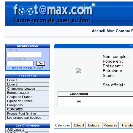
Accueil
Mon Compte
~~
Identification
LOGIN
Nom complet :
PASSWORD
Fondé en :
Président :
Mot de passe oublié
Entraineur :
Stade :
Les Pronos
Ligue 1
Ligue 2
Site officiel :
Champions League
Europa League
Classement
Coupe de France
e
Equipe de France
Européens
CDM 2026
Pronos Foot féminin
Les pronos par équipes
Les Challenges
Calendrier
Effectif
Buteurs
Palmarès
Transfe
JdB Ligue 1