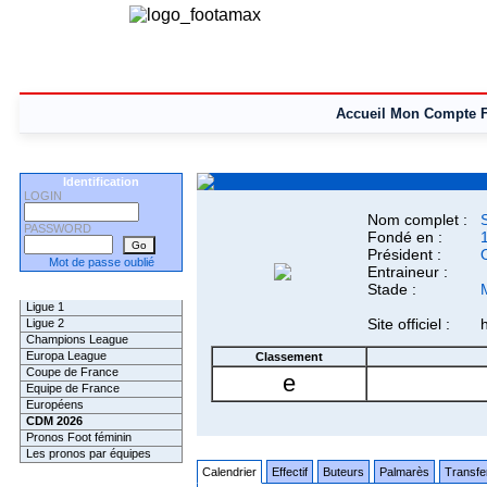
Accueil
Mon Compte
Identification
LOGIN
Nom complet :
PASSWORD
Fondé en :
Président :
Mot de passe oublié
Entraineur :
Stade :
Les Pronos
Ligue 1
Site officiel :
Ligue 2
Champions League
Europa League
Classement
Coupe de France
e
Equipe de France
Européens
CDM 2026
Pronos Foot féminin
Les pronos par équipes
Calendrier
Effectif
Buteurs
Palmarès
Transfe
Les Challenges