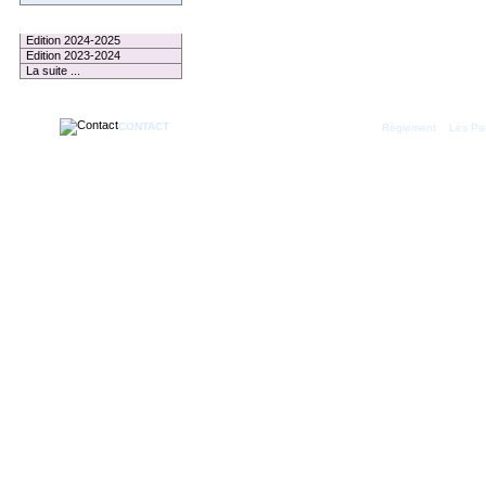
Le Palmarès
Edition 2024-2025
Edition 2023-2024
La suite ...
CONTACT
|
Règlement
Les Par