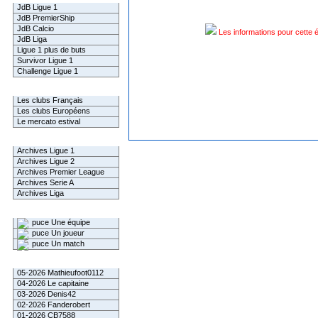
JdB Ligue 1
JdB PremierShip
JdB Calcio
Les informations pour cette 
JdB Liga
Ligue 1 plus de buts
Survivor Ligue 1
Challenge Ligue 1
Infos Clubs
Les clubs Français
Les clubs Européens
Le mercato estival
Infos championnats
Archives Ligue 1
Archives Ligue 2
Archives Premier League
Archives Serie A
Archives Liga
Rechercher
Une équipe
Un joueur
Un match
Gagnants mensuel L1
05-2026 Mathieufoot0112
04-2026 Le capitaine
03-2026 Denis42
02-2026 Fanderobert
01-2026 CB7588