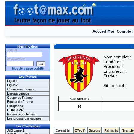
Accueil
Mon Compte
~
Identification
LOGIN
Nom complet :
PASSWORD
Fondé en :
Président :
Mot de passe oublié
Entraineur :
Stade :
Les Pronos
Ligue 1
Ligue 2
Site officiel :
Champions League
Europa League
Coupe de France
Classement
Equipe de France
e
Européens
CDM 2026
Pronos Foot féminin
Les pronos par équipes
Les Challenges
JdB Ligue 1
Calendrier
Effectif
Buteurs
Palmarès
Transfe