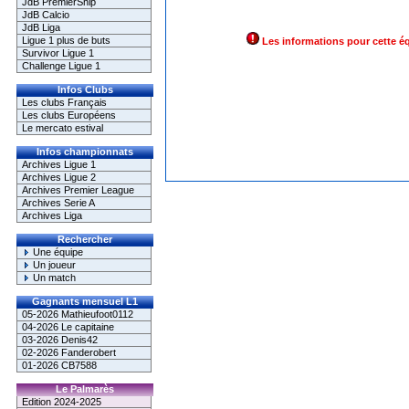
JdB PremierShip
JdB Calcio
JdB Liga
Ligue 1 plus de buts
Les informations pour cette é
Survivor Ligue 1
Challenge Ligue 1
Infos Clubs
Les clubs Français
Les clubs Européens
Le mercato estival
Infos championnats
Archives Ligue 1
Archives Ligue 2
Archives Premier League
Archives Serie A
Archives Liga
Rechercher
Une équipe
Un joueur
Un match
Gagnants mensuel L1
05-2026 Mathieufoot0112
04-2026 Le capitaine
03-2026 Denis42
02-2026 Fanderobert
01-2026 CB7588
Le Palmarès
Edition 2024-2025