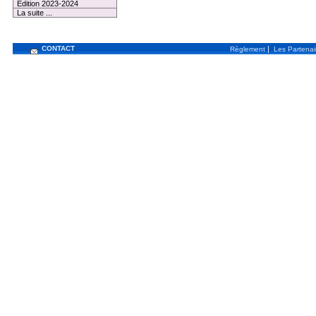
Edition 2023-2024
La suite ...
CONTACT
|
Règlement
Les Partenai