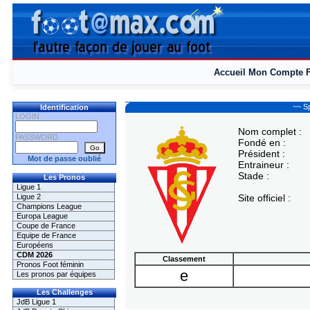
Accueil
Mon Compte
~~ Sp
Identification
LOGIN
Nom complet :
PASSWORD
Fondé en :
Président :
Mot de passe oublié
Entraineur :
Stade :
Les Pronos
Ligue 1
Ligue 2
Site officiel :
Champions League
Europa League
Coupe de France
Equipe de France
Européens
CDM 2026
Classement
Pronos Foot féminin
e
Les pronos par équipes
Les Challenges
JdB Ligue 1