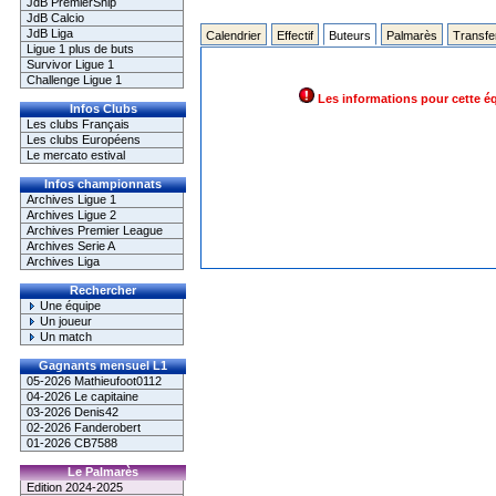
JdB PremierShip
JdB Calcio
JdB Liga
Calendrier
Effectif
Buteurs
Palmarès
Transfe
Ligue 1 plus de buts
Survivor Ligue 1
Challenge Ligue 1
Les informations pour cette é
Infos Clubs
Les clubs Français
Les clubs Européens
Le mercato estival
Infos championnats
Archives Ligue 1
Archives Ligue 2
Archives Premier League
Archives Serie A
Archives Liga
Rechercher
Une équipe
Un joueur
Un match
Gagnants mensuel L1
05-2026 Mathieufoot0112
04-2026 Le capitaine
03-2026 Denis42
02-2026 Fanderobert
01-2026 CB7588
Le Palmarès
Edition 2024-2025