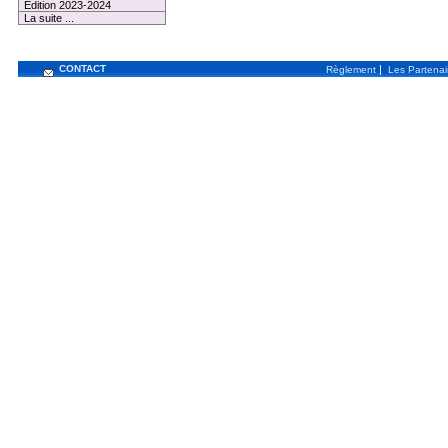
Edition 2023-2024
La suite ...
CONTACT
|
Règlement
Les Partenai