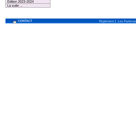
Edition 2023-2024
La suite ...
CONTACT
|
Règlement
Les Partenai