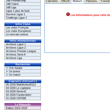
JdB PremierShip
Calendrier
Effectif
Buteurs
Palmarès
Transfe
JdB Calcio
JdB Liga
Ligue 1 plus de buts
Survivor Ligue 1
Les informations pour cette é
Challenge Ligue 1
Infos Clubs
Les clubs Français
Les clubs Européens
Le mercato estival
Infos championnats
Archives Ligue 1
Archives Ligue 2
Archives Premier League
Archives Serie A
Archives Liga
Rechercher
Une équipe
Un joueur
Un match
Gagnants mensuel L1
05-2026 Mathieufoot0112
04-2026 Le capitaine
03-2026 Denis42
02-2026 Fanderobert
01-2026 CB7588
Le Palmarès
Edition 2024-2025