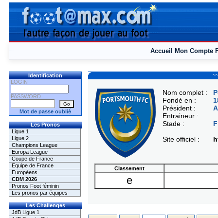
Accueil
Mon Compte
~~
Identification
LOGIN
Nom complet :
P
PASSWORD
Fondé en :
1
Président :
A
Mot de passe oublié
Entraineur :
Stade :
F
Les Pronos
Ligue 1
Ligue 2
Site officiel :
h
Champions League
Europa League
Coupe de France
Equipe de France
Classement
Européens
e
CDM 2026
Pronos Foot féminin
Les pronos par équipes
Les Challenges
JdB Ligue 1