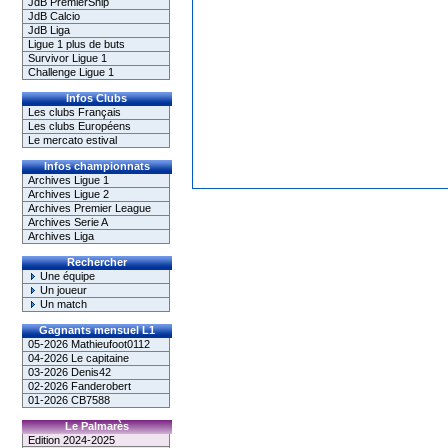
JdB PremierShip
JdB Calcio
JdB Liga
Ligue 1 plus de buts
Survivor Ligue 1
Challenge Ligue 1
Infos Clubs
Les clubs Français
Les clubs Européens
Le mercato estival
Infos championnats
Archives Ligue 1
Archives Ligue 2
Archives Premier League
Archives Serie A
Archives Liga
Rechercher
Une équipe
Un joueur
Un match
Gagnants mensuel L1
05-2026 Mathieufoot0112
04-2026 Le capitaine
03-2026 Denis42
02-2026 Fanderobert
01-2026 CB7588
Le Palmarès
Edition 2024-2025