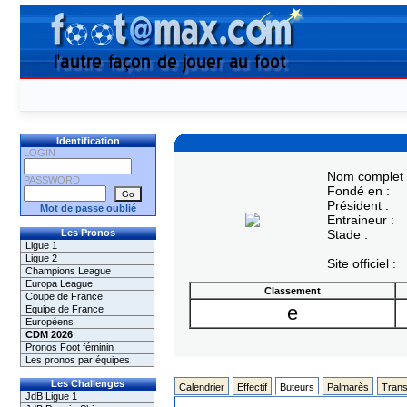
Identification
LOGIN
Nom complet 
PASSWORD
Fondé en :
Président :
Mot de passe oublié
Entraineur :
Les Pronos
Stade :
Ligue 1
Ligue 2
Site officiel :
Champions League
Europa League
Classement
Coupe de France
e
Equipe de France
Européens
CDM 2026
Pronos Foot féminin
Les pronos par équipes
Les Challenges
Calendrier
Effectif
Buteurs
Palmarès
Trans
JdB Ligue 1