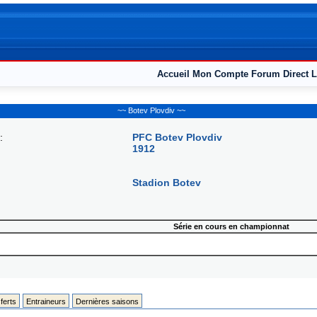
Accueil
Mon Compte
Forum
Direct L
~~ Botev Plovdiv ~~
:
PFC Botеv Plovdiv
1912
Stadion Botev
Série en cours en championnat
ferts
Entraineurs
Dernières saisons