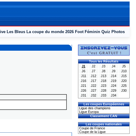
ive
Les Bleus
La coupe du monde 2026
Foot Féminin
Quiz
Photos
Tous les Résultats
J1
J2
J3
J4
J5
J6
J7
J8
J9
J10
J11
J12
J13
J14
J15
J16
J17
J18
J19
J20
J21
J22
J23
J24
J25
J26
J27
J28
J29
J30
J31
J32
J33
J34
Les coupes Européennes
Ligue des champions
Ligue Europa
Classement CAN
Les coupes nationales
Coupe de France
Coupe de la Ligue