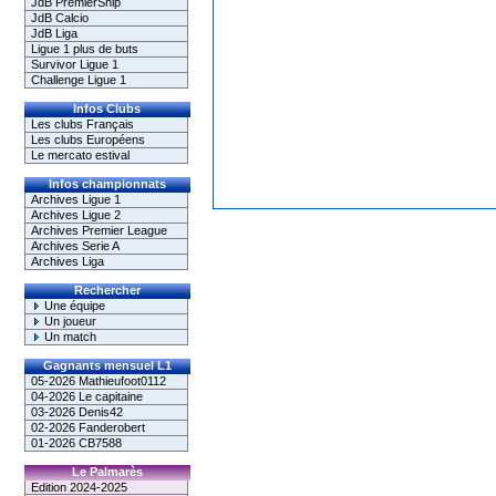
JdB PremierShip
JdB Calcio
JdB Liga
Ligue 1 plus de buts
Survivor Ligue 1
Challenge Ligue 1
Infos Clubs
Les clubs Français
Les clubs Européens
Le mercato estival
Infos championnats
Archives Ligue 1
Archives Ligue 2
Archives Premier League
Archives Serie A
Archives Liga
Rechercher
Une équipe
Un joueur
Un match
Gagnants mensuel L1
05-2026 Mathieufoot0112
04-2026 Le capitaine
03-2026 Denis42
02-2026 Fanderobert
01-2026 CB7588
Le Palmarès
Edition 2024-2025