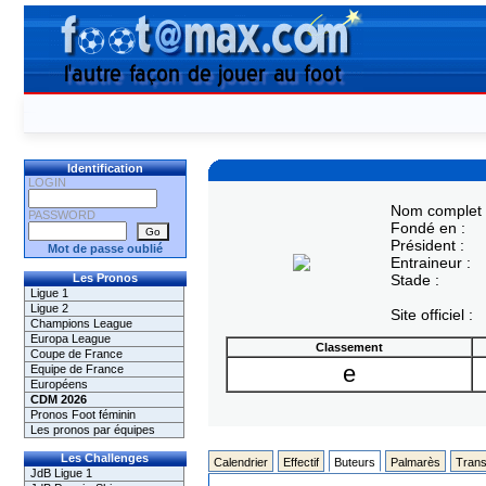
Identification
LOGIN
Nom complet 
PASSWORD
Fondé en :
Président :
Mot de passe oublié
Entraineur :
Les Pronos
Stade :
Ligue 1
Ligue 2
Site officiel :
Champions League
Europa League
Classement
Coupe de France
e
Equipe de France
Européens
CDM 2026
Pronos Foot féminin
Les pronos par équipes
Les Challenges
Calendrier
Effectif
Buteurs
Palmarès
Trans
JdB Ligue 1