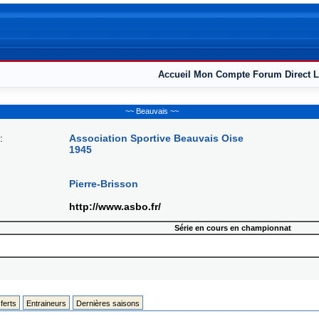
Accueil
Mon Compte
Forum
Direct L
~~ Beauvais ~~
:
Association Sportive Beauvais Oise
1945
Pierre-Brisson
http://www.asbo.fr/
Série en cours en championnat
ferts
Entraineurs
Dernières saisons