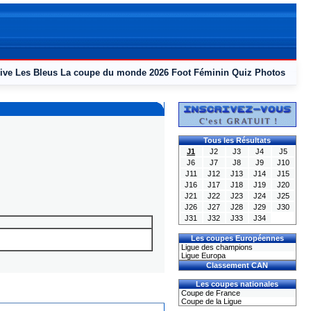
ive
Les Bleus
La coupe du monde 2026
Foot Féminin
Quiz
Photos
Tous les Résultats
J1
J2
J3
J4
J5
J6
J7
J8
J9
J10
J11
J12
J13
J14
J15
J16
J17
J18
J19
J20
J21
J22
J23
J24
J25
J26
J27
J28
J29
J30
J31
J32
J33
J34
Les coupes Européennes
Ligue des champions
Ligue Europa
Classement CAN
Les coupes nationales
Coupe de France
Coupe de la Ligue