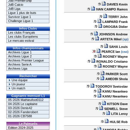
JdB PremierShip
DAVIES Kevin
JdB Calcio
JdB Liga
IVAN CAMPO Ramos
Ligue 1 plus de buts
TERRY John
Survivor Ligue 1
Challenge Ligue 1
LAMPARD Frank
DROGBA Didier
Infos Clubs
Les clubs Français
JOHNSON Andrew
Les clubs Européens
ARTETA Mikel
(sp)
Le mercato estival
SAHA Louis
Infos championnats
PEARCE Ian
(csc)
Archives Ligue 1
Archives Ligue 2
ROONEY Wayne
Archives Premier League
RONALDO Cristiano
Archives Serie A
ROONEY Wayne
Archives Liga
PARKER Scott
Rechercher
AMEOBI Shola
Une équipe
Un joueur
TODOROV Svetoslav
Un match
KANU Nwankwo
Gagnants mensuel L1
KANU Nwankwo
05-2026 Mathieufoot0112
KITSON Dave
04-2026 Le capitaine
03-2026 Denis42
SIDWELL Steve
02-2026 Fanderobert
LITA Leroy
01-2026 CB7588
HULSE Rob
Le Palmarès
Edition 2024-2025
ZAMORA Bobby