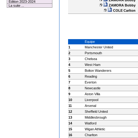
Edition 2023-2024
ZAMORA Bobby
La suite ...
COLE Carlton
Equipe
1
Manchester United
2
Portsmouth
3
Chelsea
4
West Ham
5
Bolton Wanderers
6
Reading
7
Everton
8
Newcastle
9
Aston Villa
10
Liverpool
11
Arsenal
12
Sheffield United
13
Middlesbrough
14
Watford
15
Wigan Athletic
16
Charlton