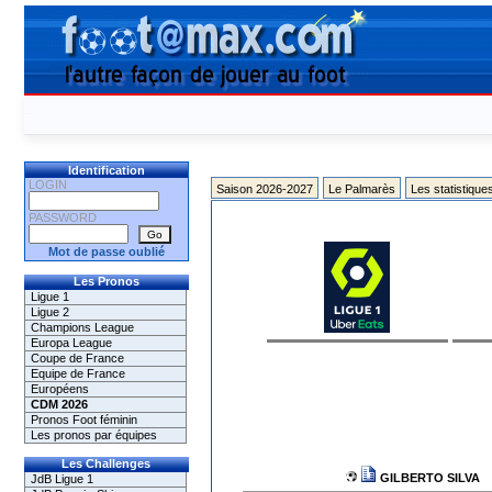
Identification
LOGIN
Saison 2026-2027
Le Palmarès
Les statistique
PASSWORD
Mot de passe oublié
Les Pronos
Ligue 1
Ligue 2
Champions League
Europa League
Coupe de France
Equipe de France
Européens
CDM 2026
Pronos Foot féminin
Les pronos par équipes
Les Challenges
GILBERTO SILVA
JdB Ligue 1