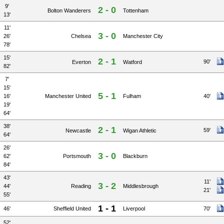
9'
2 - 0
Bolton Wanderers
Tottenham
13'
11'
3 - 0
26'
Chelsea
Manchester City
78'
15'
2 - 1
90'
Everton
Watford
82'
7'
15'
5 - 1
16'
Manchester United
Fulham
40'
19'
64'
38'
2 - 1
59'
Newcastle
Wigan Athletic
64'
26'
3 - 0
62'
Portsmouth
Blackburn
84'
43'
11'
3 - 2
44'
Reading
Middlesbrough
21'
55'
1 - 1
46'
Sheffield United
Liverpool
70'
52'