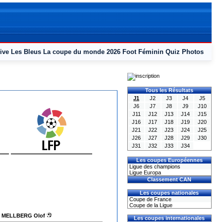
ive
Les Bleus
La coupe du monde 2026
Foot Féminin
Quiz
Photos
Tous les Résultats
J1
J2
J3
J4
J5
J6
J7
J8
J9
J10
J11
J12
J13
J14
J15
J16
J17
J18
J19
J20
J21
J22
J23
J24
J25
J26
J27
J28
J29
J30
J31
J32
J33
J34
Les coupes Européennes
Ligue des champions
Ligue Europa
Classement CAN
Les coupes nationales
Coupe de France
Coupe de la Ligue
MELLBERG Olof
Les coupes internationales