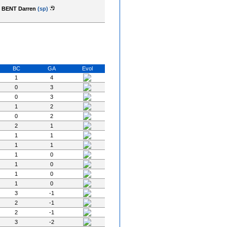
BENT Darren
(sp)
BC
GA
Evol
1
4
0
3
0
3
1
2
0
2
2
1
1
1
1
1
1
0
1
0
1
0
1
0
3
-1
2
-1
2
-1
3
-2