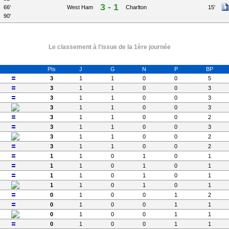
3 - 1
66'
West Ham
Charlton
15'
90'
Le classement à l'issue de la 1ère journée
Pts
J
G
N
P
BP
3
1
1
0
0
5
3
1
1
0
0
3
3
1
1
0
0
3
3
1
1
0
0
3
3
1
1
0
0
2
3
1
1
0
0
3
3
1
1
0
0
2
3
1
1
0
0
2
1
1
0
1
0
1
1
1
0
1
0
1
1
1
0
1
0
1
1
1
0
1
0
1
0
1
0
0
1
2
0
1
0
0
1
1
0
1
0
0
1
1
0
1
0
0
1
1