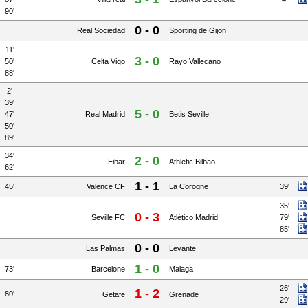
90'
0 - 0
Real Sociedad
Sporting de Gijon
11'
3 - 0
50'
Celta Vigo
Rayo Vallecano
88'
2'
39'
5 - 0
47'
Real Madrid
Betis Seville
50'
89'
34'
2 - 0
Eibar
Athletic Bilbao
62'
1 - 1
45'
Valence CF
La Corogne
39'
35'
0 - 3
Seville FC
Atlético Madrid
79'
85'
0 - 0
Las Palmas
Levante
1 - 0
73'
Barcelone
Malaga
26'
1 - 2
80'
Getafe
Grenade
29'