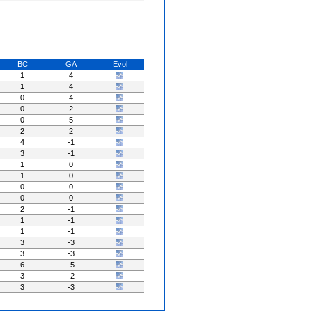
BC
GA
Evol
1
4
1
4
0
4
0
2
0
5
2
2
4
-1
3
-1
1
0
1
0
0
0
0
0
2
-1
1
-1
1
-1
3
-3
3
-3
6
-5
3
-2
3
-3