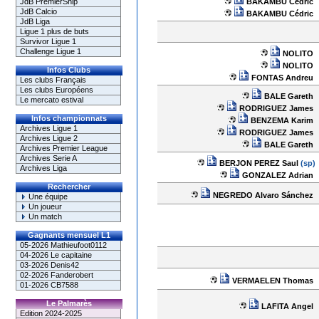
BAKAMBU Cédric
JdB PremierShip
JdB Calcio
BAKAMBU Cédric
JdB Liga
Ligue 1 plus de buts
Survivor Ligue 1
Challenge Ligue 1
NOLITO
NOLITO
Infos Clubs
FONTAS Andreu
Les clubs Français
Les clubs Européens
BALE Gareth
Le mercato estival
RODRIGUEZ James
Infos championnats
BENZEMA Karim
Archives Ligue 1
RODRIGUEZ James
Archives Ligue 2
BALE Gareth
Archives Premier League
Archives Serie A
BERJON PEREZ Saul
(sp)
Archives Liga
GONZALEZ Adrian
Rechercher
NEGREDO Alvaro Sánchez
Une équipe
Un joueur
Un match
Gagnants mensuel L1
05-2026 Mathieufoot0112
04-2026 Le capitaine
03-2026 Denis42
02-2026 Fanderobert
VERMAELEN Thomas
01-2026 CB7588
Le Palmarès
LAFITA Angel
Edition 2024-2025