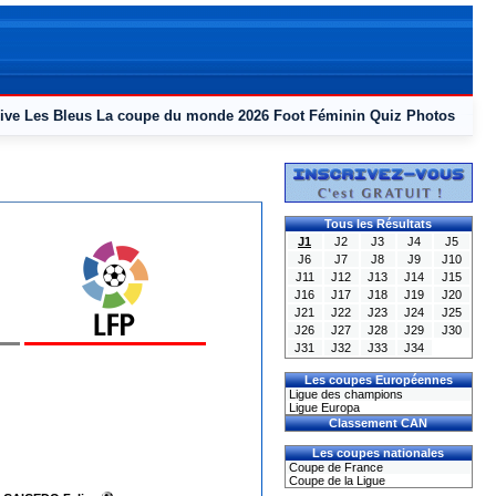
ive
Les Bleus
La coupe du monde 2026
Foot Féminin
Quiz
Photos
Tous les Résultats
J1
J2
J3
J4
J5
J6
J7
J8
J9
J10
J11
J12
J13
J14
J15
J16
J17
J18
J19
J20
J21
J22
J23
J24
J25
J26
J27
J28
J29
J30
J31
J32
J33
J34
Les coupes Européennes
Ligue des champions
Ligue Europa
Classement CAN
Les coupes nationales
Coupe de France
Coupe de la Ligue