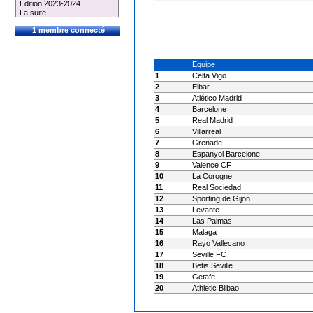
Edition 2023-2024
La suite ...
1 membre connecté
Equipe
1
Celta Vigo
2
Eibar
3
Atlético Madrid
4
Barcelone
5
Real Madrid
6
Villarreal
7
Grenade
8
Espanyol Barcelone
9
Valence CF
10
La Corogne
11
Real Sociedad
12
Sporting de Gijon
13
Levante
14
Las Palmas
15
Malaga
16
Rayo Vallecano
17
Seville FC
18
Betis Seville
19
Getafe
20
Athletic Bilbao