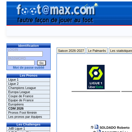
Identification
LOGIN
Saison 2026-2027
Le Palmarès
Les statistique
PASSWORD
Mot de passe oublié
Les Pronos
Ligue 1
Ligue 2
Champions League
Europa League
Coupe de France
Equipe de France
Européens
CDM 2026
Pronos Foot féminin
Les pronos par équipes
Les Challenges
SOLDADO Roberto
JdB Ligue 1