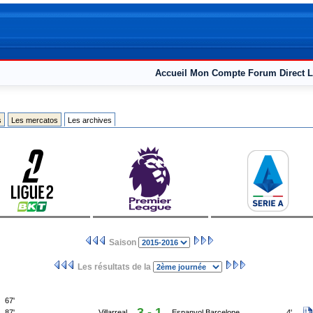
Accueil
Mon Compte
Forum
Direct L
s
Les mercatos
Les archives
Saison
Les résultats de la
67'
3 - 1
87'
Villarreal
Espanyol Barcelone
4'