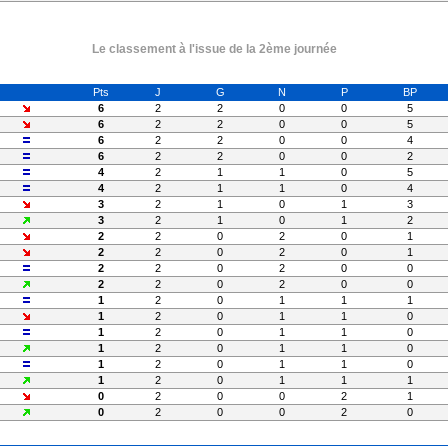
Le classement à l'issue de la 2ème journée
Pts
J
G
N
P
BP
6
2
2
0
0
5
6
2
2
0
0
5
6
2
2
0
0
4
6
2
2
0
0
2
4
2
1
1
0
5
4
2
1
1
0
4
3
2
1
0
1
3
3
2
1
0
1
2
2
2
0
2
0
1
2
2
0
2
0
1
2
2
0
2
0
0
2
2
0
2
0
0
1
2
0
1
1
1
1
2
0
1
1
0
1
2
0
1
1
0
1
2
0
1
1
0
1
2
0
1
1
0
1
2
0
1
1
1
0
2
0
0
2
1
0
2
0
0
2
0