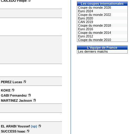
CAICEDO Felipe
Les coupes internationales
Coupe du monde 2026
Euro 2024
Coupe du monde 2022
Euro 2020
CAN 2019
Coupe du monde 2018
Euro 2016
Coupe du monde 2014
Euro 2012
Coupe du monde 2010
L'équipe de France
Les derniers matchs
PEREZ Lucas
KOKE
GABI Fernandez
MARTINEZ Jackson
EL ARABI Youssef
(sp)
SUCCESS Isaac