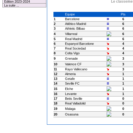
Le classemen
Edition 2023-2024
La suite ...
Equipe
Pts
1
Barcelone
6
2
Atlético Madrid
6
3
Athletic Bilbao
6
4
Villarreal
6
5
Real Madrid
6
6
Espanyol Barcelone
4
7
Real Sociedad
4
8
Celta Vigo
4
9
Grenade
3
10
Valence CF
3
11
Rayo Vallecano
3
12
Almeria
1
13
Getafe
1
14
Seville FC
1
15
Elche
1
16
Levante
1
17
Betis Seville
0
18
Real Valladolid
0
19
Malaga
0
20
Osasuna
0