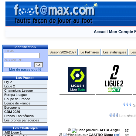
Accueil
Mon Compte
Identification
LOGIN
Saison 2026-2027
Le Palmarès
Les statistiques
Les
PASSWORD
Mot de passe oublié
Les Pronos
Ligue 1
Ligue 2
Champions League
Europa League
Coupe de France
Equipe de France
S
Européens
CDM 2026
Les résult
Pronos Foot féminin
Les pronos par équipes
Les Challenges
LAFITA Angel
32'
JdB Ligue 1
CASTRO Diego
(sp)
85'