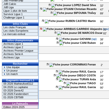
JdB PremierShip
JdB Calcio
LOPEZ David Silva
32'
JdB Liga
STUANI Christian Ricardo
47'
Ligue 1 plus de buts
BIFOUMA Thiévy
89'
Survivor Ligue 1
Challenge Ligue 1
RUBEN CASTRO Martin
90'
Infos Clubs
Les clubs Français
ARRIBAS GARRIDO Alejandro
(csc
31'
Les clubs Européens
DE MARCOS Oscar
82'
Le mercato estival
GIOVANI
(sp)
38'
Infos championnats
CANI Ruben
84'
Archives Ligue 1
Archives Ligue 2
Archives Premier League
Archives Serie A
Archives Liga
Rechercher
COROMINAS Ferran
2'
Une équipe
Un joueur
RAUL Garcia
17'
Un match
DIEGO COSTA
20'
TURAN Arda
35'
Gagnants mensuel L1
TIAGO
53'
05-2026 Mathieufoot0112
RAUL Garcia
04-2026 Le capitaine
90'
03-2026 Denis42
02-2026 Fanderobert
01-2026 CB7588
Le Palmarès
Edition 2024-2025