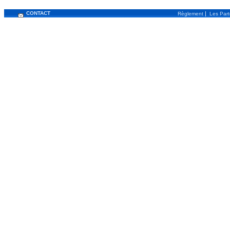
CONTACT
|
Règlement
Les Part