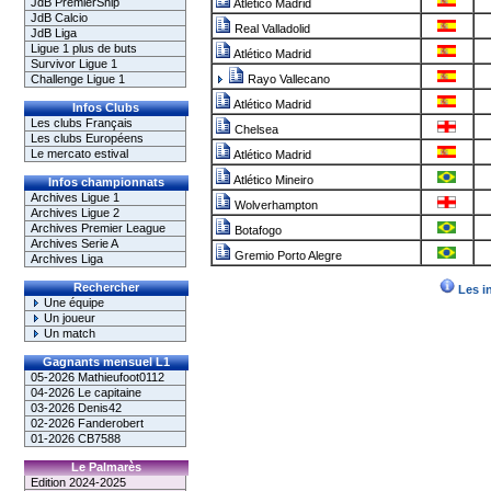
JdB PremierShip
Atlético Madrid
JdB Calcio
Real Valladolid
JdB Liga
Ligue 1 plus de buts
Atlético Madrid
Survivor Ligue 1
Challenge Ligue 1
Rayo Vallecano
Atlético Madrid
Infos Clubs
Les clubs Français
Chelsea
Les clubs Européens
Le mercato estival
Atlético Madrid
Atlético Mineiro
Infos championnats
Archives Ligue 1
Wolverhampton
Archives Ligue 2
Archives Premier League
Botafogo
Archives Serie A
Gremio Porto Alegre
Archives Liga
Rechercher
Les i
Une équipe
Un joueur
Un match
Gagnants mensuel L1
05-2026 Mathieufoot0112
04-2026 Le capitaine
03-2026 Denis42
02-2026 Fanderobert
01-2026 CB7588
Le Palmarès
Edition 2024-2025