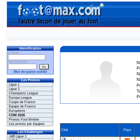
Identification
LOGIN
PASSWORD
N
P
Mot de passe oublié
N
N
Les Pronos
Ligue 1
P
Ligue 2
Ta
Champions League
P
Europa League
Coupe de France
Equipe de France
Européens
CDM 2026
Pronos Foot féminin
Les pronos par équipes
Club
Pays
Les Challenges
JdB Ligue 1