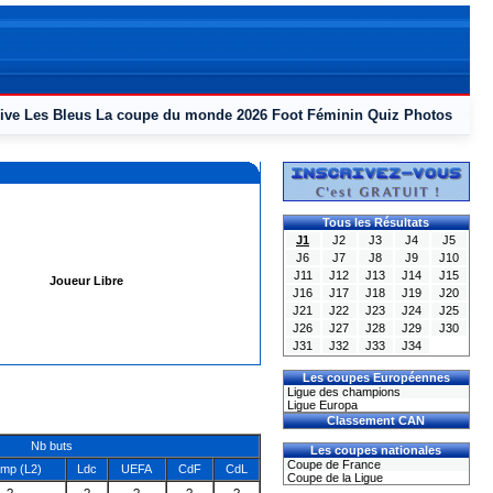
ive
Les Bleus
La coupe du monde 2026
Foot Féminin
Quiz
Photos
Tous les Résultats
J1
J2
J3
J4
J5
J6
J7
J8
J9
J10
J11
J12
J13
J14
J15
Joueur Libre
J16
J17
J18
J19
J20
J21
J22
J23
J24
J25
J26
J27
J28
J29
J30
J31
J32
J33
J34
Les coupes Européennes
Ligue des champions
Ligue Europa
Classement CAN
Nb buts
Les coupes nationales
Coupe de France
mp (L2)
Ldc
UEFA
CdF
CdL
Coupe de la Ligue