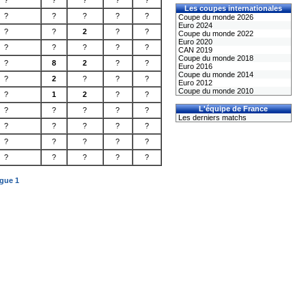
?
?
?
?
?
Les coupes internationales
?
?
?
?
?
Coupe du monde 2026
Euro 2024
?
?
2
?
?
Coupe du monde 2022
Euro 2020
?
?
?
?
?
CAN 2019
Coupe du monde 2018
?
8
2
?
?
Euro 2016
Coupe du monde 2014
?
2
?
?
?
Euro 2012
Coupe du monde 2010
?
1
2
?
?
L'équipe de France
?
?
?
?
?
Les derniers matchs
?
?
?
?
?
?
?
?
?
?
?
?
?
?
?
igue 1