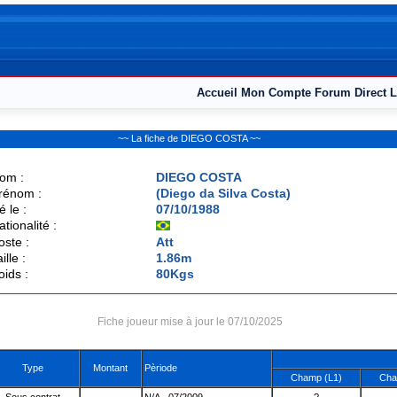
Accueil
Mon Compte
Forum
Direct L
~~ La fiche de DIEGO COSTA ~~
om :
DIEGO COSTA
rénom :
(Diego da Silva Costa)
é le :
07/10/1988
ationalité :
oste :
Att
ille :
1.86m
oids :
80Kgs
Fiche joueur mise à jour le 07/10/2025
Type
Montant
Pèriode
Champ (L1)
Cha