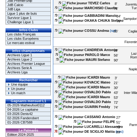
JdB PremierShip
TEVEZ Carlos
8'
Juvent
JdB Calcio
MARCHISIO Claudio
Tur
75'
JdB Liga
Ligue 1 plus de buts
GABBIADINI Manolo
34'
Survivor Ligue 1
Sampdor
OKAKA CHUKA Stefano
79'
Challenge Ligue 1
Infos Clubs
COSSU Andrea
(sp)
85'
Caglia
Les clubs Français
Les clubs Européens
Fiorenti
Le mercato estival
CANDREVA Antonio
19'
Infos championnats
Laz
PAROLO Marco
Archives Ligue 1
56'
Rom
Archives Ligue 2
MAURI Stefano
90'
Archives Premier League
Archives Serie A
Napl
Archives Liga
ICARDI Mauro
3'
Rechercher
KOVACIC Mateo
21'
Une équipe
ICARDI Mauro
30'
Un joueur
OSVALDO Pablo
43'
Inter Mil
Un match
ICARDI Mauro
53'
Gagnants mensuel L1
OSVALDO Pablo
72'
05-2026 Mathieufoot0112
GUARIN Freddy
74'
04-2026 Le capitaine
03-2026 Denis42
CASSANO Antonio
27'
02-2026 Fanderobert
FELIPE
51'
01-2026 CB7588
Par
LUCARELLI Alessandro
73'
Le Palmarès
DE SCIGLIO Mattia
(csc)
89'
Edition 2024-2025