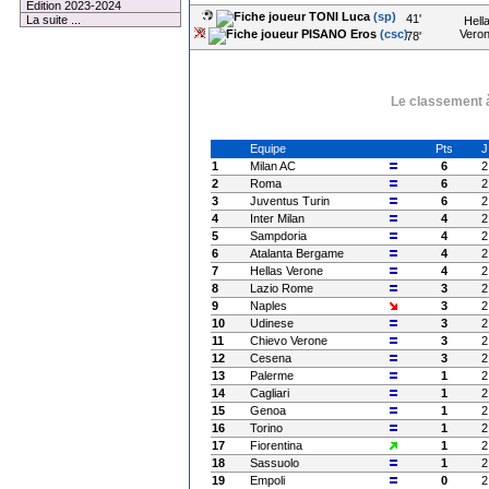
Edition 2023-2024
TONI Luca
(sp)
41'
La suite ...
Hell
PISANO Eros
(csc)
Vero
78'
Le classement à
Equipe
Pts
J
1
Milan AC
6
2
2
Roma
6
2
3
Juventus Turin
6
2
4
Inter Milan
4
2
5
Sampdoria
4
2
6
Atalanta Bergame
4
2
7
Hellas Verone
4
2
8
Lazio Rome
3
2
9
Naples
3
2
10
Udinese
3
2
11
Chievo Verone
3
2
12
Cesena
3
2
13
Palerme
1
2
14
Cagliari
1
2
15
Genoa
1
2
16
Torino
1
2
17
Fiorentina
1
2
18
Sassuolo
1
2
19
Empoli
0
2