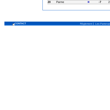
20
Parme
-7
2
CONTACT
|
Règlement
Les Partenai