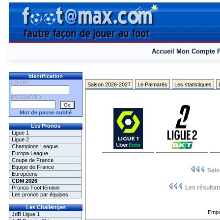
Accueil
Mon Compte
Identification
LOGIN
Saison 2026-2027
Le Palmarès
Les statistiques
PASSWORD
Mot de passe oublié
Les Pronos
Ligue 1
Ligue 2
Champions League
Europa League
Coupe de France
Equipe de France
Sai
Européens
CDM 2026
Les résultat
Pronos Foot féminin
Les pronos par équipes
Les Challenges
Empo
JdB Ligue 1