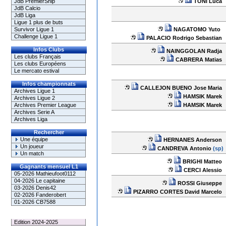
TONI Luca
JdB PremierShip
JdB Calcio
JdB Liga
Ligue 1 plus de buts
NAGATOMO Yuto
Survivor Ligue 1
Challenge Ligue 1
PALACIO Rodrigo Sebastian
Infos Clubs
NAINGGOLAN Radja
Les clubs Français
CABRERA Matias
Les clubs Européens
Le mercato estival
Infos championnats
CALLEJON BUENO Jose Maria
Archives Ligue 1
HAMSIK Marek
Archives Ligue 2
HAMSIK Marek
Archives Premier League
Archives Serie A
Archives Liga
Rechercher
Une équipe
HERNANES Anderson
Un joueur
CANDREVA Antonio
(sp)
Un match
BRIGHI Matteo
Gagnants mensuel L1
CERCI Alessio
05-2026 Mathieufoot0112
04-2026 Le capitaine
ROSSI Giuseppe
03-2026 Denis42
PIZARRO CORTES David Marcelo
02-2026 Fanderobert
01-2026 CB7588
Le Palmarès
Edition 2024-2025