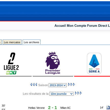
Accueil
Mon Compte
Forum
Direct L
s
Les mercatos
Les archives
Saison
Les résultats de la
30'
2 - 1
14'
Hellas Verone
Milan AC
53'