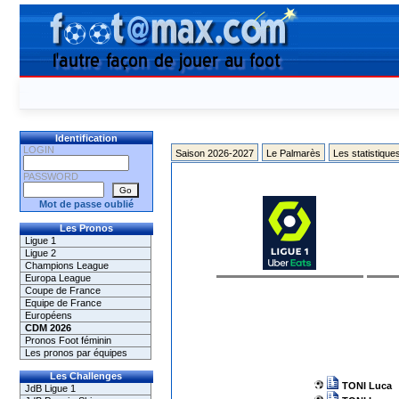
Identification
LOGIN
Saison 2026-2027
Le Palmarès
Les statistique
PASSWORD
Mot de passe oublié
Les Pronos
Ligue 1
Ligue 2
Champions League
Europa League
Coupe de France
Equipe de France
Européens
CDM 2026
Pronos Foot féminin
Les pronos par équipes
Les Challenges
TONI Luca
JdB Ligue 1