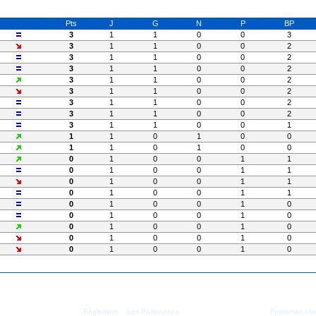
Pts
J
G
N
P
BP
3
1
1
0
0
3
3
1
1
0
0
2
3
1
1
0
0
2
3
1
1
0
0
2
3
1
1
0
0
2
3
1
1
0
0
2
3
1
1
0
0
2
3
1
1
0
0
2
3
1
1
0
0
1
1
1
0
1
0
0
1
1
0
1
0
0
0
1
0
0
1
1
0
1
0
0
1
1
0
1
0
0
1
1
0
1
0
0
1
1
0
1
0
0
1
0
0
1
0
0
1
0
0
1
0
0
1
0
0
1
0
0
1
0
0
1
0
0
1
0
|
| Copyright - 2004/2026 -
Règlement
Les Partenaires
Footamax.co