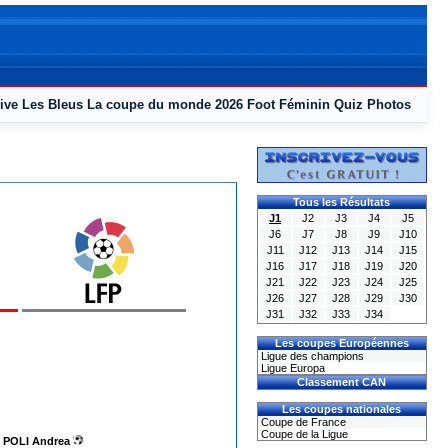
ive
Les Bleus
La coupe du monde 2026
Foot Féminin
Quiz
Photos
Tous les Résultats
J1
J2
J3
J4
J5
J6
J7
J8
J9
J10
J11
J12
J13
J14
J15
J16
J17
J18
J19
J20
J21
J22
J23
J24
J25
J26
J27
J28
J29
J30
J31
J32
J33
J34
Les coupes Européennes
Ligue des champions
Ligue Europa
Classement CAN
Les coupes nationales
Coupe de France
Coupe de la Ligue
POLI Andrea