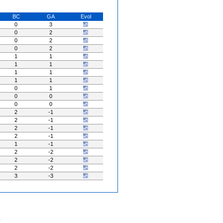
BC
GA
Evol
0
3
0
2
0
2
0
2
1
1
1
1
1
1
1
1
0
1
0
0
0
0
2
-1
2
-1
2
-1
2
-1
1
-1
2
-2
2
-2
2
-2
3
-3
- Tous Droits Réservés
m