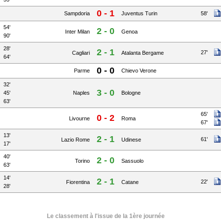
0 - 1
Sampdoria
Juventus Turin
58'
54'
2 - 0
Inter Milan
Genoa
90'
28'
2 - 1
27'
Cagliari
Atalanta Bergame
64'
0 - 0
Parme
Chievo Verone
32'
3 - 0
45'
Naples
Bologne
63'
65'
0 - 2
Livourne
Roma
67'
13'
2 - 1
61'
Lazio Rome
Udinese
17'
40'
2 - 0
Torino
Sassuolo
63'
14'
2 - 1
22'
Fiorentina
Catane
28'
Le classement à l'issue de la 1ère journée