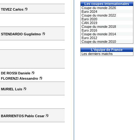
Les coupes internationales
Coupe du monde 2026
TEVEZ Carlos
Euro 2024
Coupe du monde 2022
Euro 2020
CAN 2019
Coupe du monde 2018
Euro 2016
STENDARDO Guglielmo
Coupe du monde 2014
Euro 2012
Coupe du monde 2010
L'équipe de France
Les derniers matchs
DE ROSSI Daniele
FLORENZI Alessandro
MURIEL Luis
BARRIENTOS Pablo Cesar