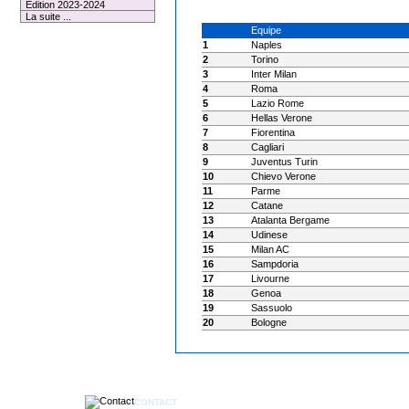
Edition 2023-2024
La suite ...
Equipe
1
Naples
2
Torino
3
Inter Milan
4
Roma
5
Lazio Rome
6
Hellas Verone
7
Fiorentina
8
Cagliari
9
Juventus Turin
10
Chievo Verone
11
Parme
12
Catane
13
Atalanta Bergame
14
Udinese
15
Milan AC
16
Sampdoria
17
Livourne
18
Genoa
19
Sassuolo
20
Bologne
CONTACT