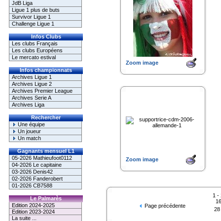
JdB Liga
Ligue 1 plus de buts
Survivor Ligue 1
Challenge Ligue 1
Infos Clubs
Les clubs Français
Les clubs Européens
Le mercato estival
Zoom image
Infos championnats
Archives Ligue 1
Archives Ligue 2
Archives Premier League
Archives Serie A
Archives Liga
Rechercher
Une équipe
Un joueur
Un match
Gagnants mensuel L1
05-2026 Mathieufoot0112
Zoom image
04-2026 Le capitaine
03-2026 Denis42
02-2026 Fanderobert
01-2026 CB7588
1
-
Le Palmarès
1
Edition 2024-2025
Page précédente
28
Edition 2023-2024
La suite ...