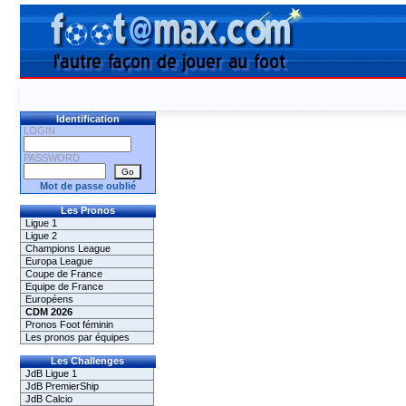
Identification
LOGIN
PASSWORD
Mot de passe oublié
Les Pronos
Ligue 1
Ligue 2
Champions League
Europa League
Coupe de France
Equipe de France
Européens
CDM 2026
Pronos Foot féminin
Les pronos par équipes
Les Challenges
JdB Ligue 1
JdB PremierShip
JdB Calcio