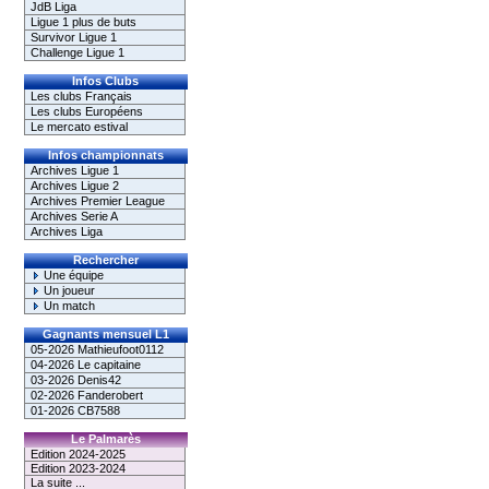
JdB Liga
Ligue 1 plus de buts
Survivor Ligue 1
Challenge Ligue 1
Infos Clubs
Les clubs Français
Les clubs Européens
Le mercato estival
Infos championnats
Archives Ligue 1
Archives Ligue 2
Archives Premier League
Archives Serie A
Archives Liga
Rechercher
Une équipe
Un joueur
Un match
Gagnants mensuel L1
05-2026 Mathieufoot0112
04-2026 Le capitaine
03-2026 Denis42
02-2026 Fanderobert
01-2026 CB7588
Le Palmarès
Edition 2024-2025
Edition 2023-2024
La suite ...