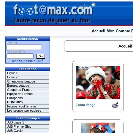
Accueil
Mon Compte
Identification
LOGIN
Accueil
PASSWORD
Mot de passe oublié
Les Pronos
Ligue 1
Ligue 2
Champions League
Europa League
Coupe de France
Equipe de France
Européens
CDM 2026
Zoom image
Pronos Foot féminin
Les pronos par équipes
Les Challenges
JdB Ligue 1
JdB PremierShip
JdB Calcio