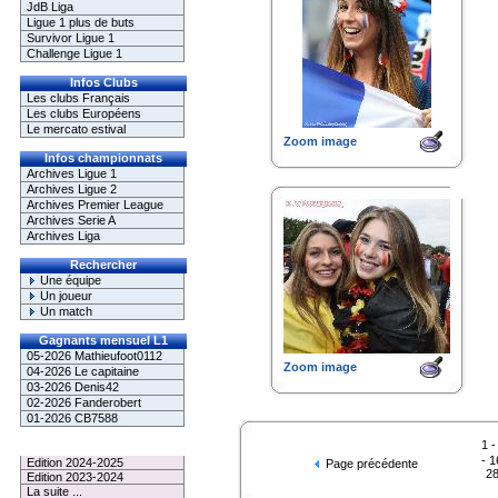
JdB Liga
Ligue 1 plus de buts
Survivor Ligue 1
Challenge Ligue 1
Infos Clubs
Les clubs Français
Les clubs Européens
Le mercato estival
Zoom image
Infos championnats
Archives Ligue 1
Archives Ligue 2
Archives Premier League
Archives Serie A
Archives Liga
Rechercher
Une équipe
Un joueur
Un match
Gagnants mensuel L1
05-2026 Mathieufoot0112
Zoom image
04-2026 Le capitaine
03-2026 Denis42
02-2026 Fanderobert
01-2026 CB7588
1
Le Palmarès
-
1
Edition 2024-2025
Page précédente
2
Edition 2023-2024
La suite ...