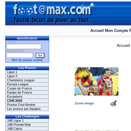
Accueil
Mon Compte
Identification
LOGIN
Accueil
PASSWORD
Mot de passe oublié
Les Pronos
Ligue 1
Ligue 2
Champions League
Europa League
Coupe de France
Equipe de France
Européens
CDM 2026
Zoom image
Pronos Foot féminin
Les pronos par équipes
Les Challenges
JdB Ligue 1
JdB PremierShip
JdB Calcio