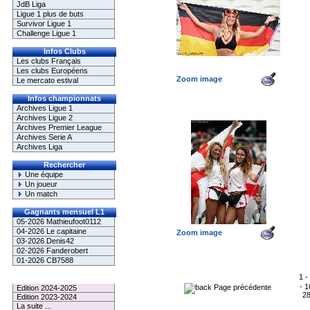
JdB Liga
Ligue 1 plus de buts
Survivor Ligue 1
Challenge Ligue 1
Infos Clubs
Les clubs Français
Les clubs Européens
Zoom image
Le mercato estival
Infos championnats
Archives Ligue 1
Archives Ligue 2
Archives Premier League
Archives Serie A
Archives Liga
Rechercher
Une équipe
Un joueur
Un match
Gagnants mensuel L1
05-2026 Mathieufoot0112
04-2026 Le capitaine
Zoom image
03-2026 Denis42
02-2026 Fanderobert
01-2026 CB7588
1
-
Le Palmarès
-
1
Page précédente
Edition 2024-2025
2
Edition 2023-2024
La suite ...