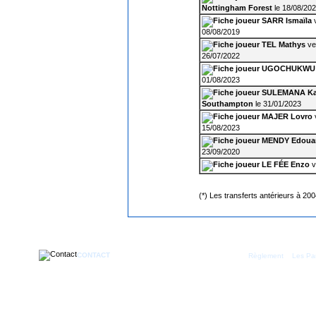
Nottingham Forest
le 18/08/20
SARR Ismaïla
v
08/08/2019
TEL Mathys
ve
26/07/2022
UGOCHUKWU L
01/08/2023
SULEMANA Ka
Southampton
le 31/01/2023
MAJER Lovro
15/08/2023
MENDY Edoua
23/09/2020
LE FÉE Enzo
v
(*) Les transferts antérieurs à 20
CONTACT
|
Règlement
Les Par