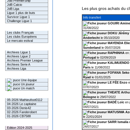
JdB PremierShip
JdB Calcio
Les plus gros achats du c
JdB Liga
Ligue 1 plus de buts
Survivor Ligue 1
Info transfert
Challenge Ligue 1
GOUIRI Amine
31/08/2022
Infos Clubs
Les clubs Français
DOKU Jérémy
Les clubs Européens
Anderlecht
le 05/10/2020
Le mercato estival
MAYENDA Elie
Sunderland
le 05/07/2026
Infos championnats
Archives Ligue 1
RAPHINHA
en 
Archives Ligue 2
Portugal
le 02/09/2019
Archives Premier League
KALIMUENDO 
Archives Serie A
Paris
le 11/08/2022
Archives Liga
FOFANA Seko
Rechercher
Ryad
le 01/01/2025
Une équipe
LE FÉE Enzo
e
Un joueur
07/07/2023
Un match
THEATE Arthu
Gagnants mensuel L1
Bologne
le 29/07/2022
05-2026 Mathieufoot0112
BADÉ Loïc
en 
04-2026 Le capitaine
04/07/2021
03-2026 Denis42
02-2026 Fanderobert
MATUSIWA Az
01-2026 CB7588
le 22/01/2024
SARR Ismaïla
e
Le Palmarès
24/07/2017
Edition 2024-2025