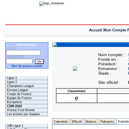
Accueil
Mon Compte
Identification
LOGIN
Nom complet :
PASSWORD
Fondé en :
Président :
Mot de passe oublié
Entraineur :
Stade :
Les Pronos
Ligue 1
Ligue 2
Site officiel :
Champions League
Europa League
Classement
Coupe de France
e
Equipe de France
Européens
CDM 2026
Pronos Foot féminin
Les pronos par équipes
Les Challenges
Calendrier
Effectif
Buteurs
Palmarès
Transfe
JdB Ligue 1