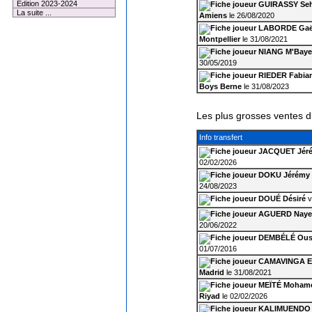
Edition 2023-2024
GUIRASSY Se
La suite ...
Amiens
le 26/08/2020
LABORDE Gaë
Montpellier
le 31/08/2021
NIANG M'Baye
30/05/2019
RIEDER Fabia
Boys Berne
le 31/08/2023
Les plus grosses ventes d
Info transfert
JACQUET Jér
02/02/2026
DOKU Jérémy
24/08/2023
DOUÉ Désiré
v
AGUERD Naye
20/06/2022
DEMBÉLÉ Ou
01/07/2016
CAMAVINGA E
Madrid
le 31/08/2021
MEÏTÉ Mohame
Riyad
le 02/02/2026
KALIMUENDO 