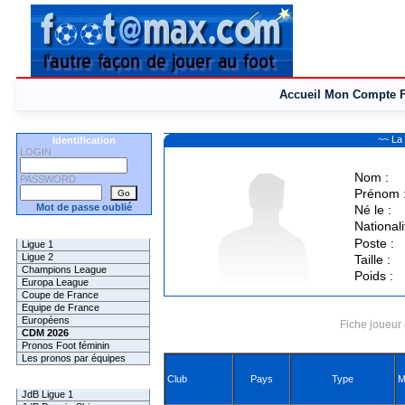
Accueil
Mon Compte
~~ La
Identification
LOGIN
Nom :
PASSWORD
Prénom 
Mot de passe oublié
Né le :
Nationali
Les Pronos
Poste :
Ligue 1
Ligue 2
Taille :
Champions League
Poids :
Europa League
Coupe de France
Equipe de France
Européens
Fiche joueur 
CDM 2026
Pronos Foot féminin
Les pronos par équipes
Club
Pays
Type
M
Les Challenges
JdB Ligue 1