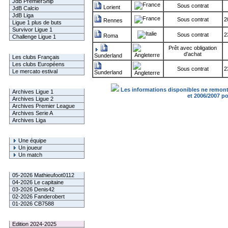
JdB PremierShip
Sous contrat
Lorient
JdB Calcio
JdB Liga
Sous contrat
2
Rennes
Ligue 1 plus de buts
Survivor Ligue 1
Sous contrat
2
Roma
Challenge Ligue 1
Prêt avec obligation
Infos Clubs
d'achat
Sunderland
Les clubs Français
Les clubs Européens
Sous contrat
2
Le mercato estival
Sunderland
Infos championnats
Les informations disponibles ne remonte
Archives Ligue 1
et 2006/2007 p
Archives Ligue 2
Archives Premier League
Archives Serie A
Archives Liga
Rechercher
Une équipe
Un joueur
Un match
Gagnants mensuel L1
05-2026 Mathieufoot0112
04-2026 Le capitaine
03-2026 Denis42
02-2026 Fanderobert
01-2026 CB7588
Le Palmarès
Edition 2024-2025