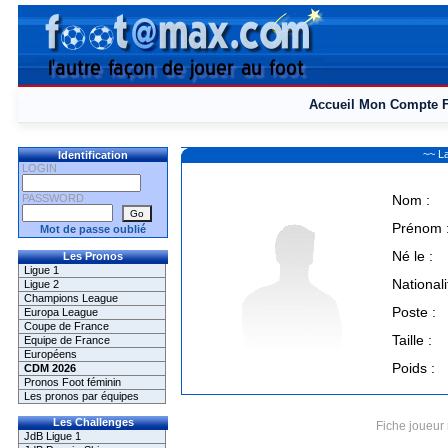
Accueil
Mon Compte
~~ L
Identification
LOGIN
PASSWORD
Nom :
Prénom 
Mot de passe oublié
Né le :
Les Pronos
Ligue 1
Nationali
Ligue 2
Champions League
Poste :
Europa League
Coupe de France
Taille :
Equipe de France
Européens
Poids :
CDM 2026
Pronos Foot féminin
Les pronos par équipes
Les Challenges
Fiche joueur 
JdB Ligue 1