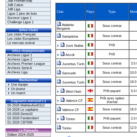
JdB PremierShip
JdB Calcio
JdB Liga
Club
Pays
Type
Mont
Ligue 1 plus de buts
Survivor Ligue 1
Challenge Ligue 1
Atalanta
Sous contrat
Bergame
Infos Clubs
Les clubs Français
Sous contrat
Sampdoria
Les clubs Européens
Le mercato estival
Prêt
Juve Stabia
Infos championnats
Prêt
Ascoli
Archives Ligue 1
Archives Ligue 2
Sous contrat
3.5
Archives Premier League
Juventus Turin
Archives Serie A
Archives Liga
Sous contrat
10.0
Sassuolo
Rechercher
Sous contrat
18.0
Juventus Turin
Une équipe
Un joueur
Prêt payant
5.0
West Ham
Un match
Prêt avec option
Valence CF
Gagnants mensuel L1
d'achat
05-2026 Mathieufoot0112
Sous contrat
16.0
04-2026 Le capitaine
Valence CF
03-2026 Denis42
02-2026 Fanderobert
Prêt payant
2.0
Torino
01-2026 CB7588
Sous contrat
12.0
Torino
Le Palmarès
Edition 2024-2025