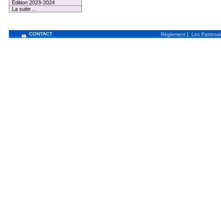
Edition 2023-2024
La suite ...
CONTACT
|
Règlement
Les Partenai