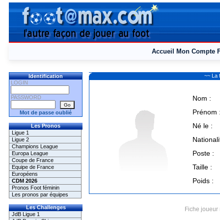
Accueil
Mon Compte
~~ La
Identification
LOGIN
PASSWORD
Nom :
Prénom 
Mot de passe oublié
Né le :
Les Pronos
Ligue 1
Nationali
Ligue 2
Champions League
Poste :
Europa League
Coupe de France
Taille :
Equipe de France
Européens
Poids :
CDM 2026
Pronos Foot féminin
Les pronos par équipes
Les Challenges
Fiche joueur 
JdB Ligue 1