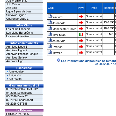
JdB PremierShip
JdB Calcio
JdB Liga
Club
Pays
Type
Montant
Ligue 1 plus de buts
Survivor Ligue 1
Sous contrat
Watford
Challenge Ligue 1
Sous contrat
13.0 M€
Aston Villa
Infos Clubs
Sous contrat
18.0 M€
Les clubs Français
Manchester United
Les clubs Européens
Sous contrat
1.5 M€
Inter Milan
Le mercato estival
Sous contrat
Aston Villa
Infos championnats
Sous contrat
Archives Ligue 1
Everton
Archives Ligue 2
Sous contrat
Ipswich
Archives Premier League
Archives Serie A
Les informations disponibles ne remonte
Archives Liga
et 2006/2007 p
Rechercher
Une équipe
Un joueur
Un match
Gagnants mensuel L1
05-2026 Mathieufoot0112
04-2026 Le capitaine
03-2026 Denis42
02-2026 Fanderobert
01-2026 CB7588
Le Palmarès
Edition 2024-2025