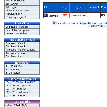
JdB PremierShip
JdB Calcio
JdB Liga
Club
Pays
Type
Montant
Pèri
Ligue 1 plus de buts
Survivor Ligue 1
Sous contrat
N/A -
Villarreal
Challenge Ligue 1
Les informations disponibles ne remonte
Infos Clubs
et 2006/2007 p
Les clubs Français
Les clubs Européens
Le mercato estival
Infos championnats
Archives Ligue 1
Archives Ligue 2
Archives Premier League
Archives Serie A
Archives Liga
Rechercher
Une équipe
Un joueur
Un match
Gagnants mensuel L1
05-2026 Mathieufoot0112
04-2026 Le capitaine
03-2026 Denis42
02-2026 Fanderobert
01-2026 CB7588
Le Palmarès
Edition 2024-2025