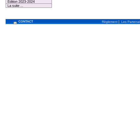
Edition 2023-2024
La suite ...
CONTACT
|
Règlement
Les Partenai