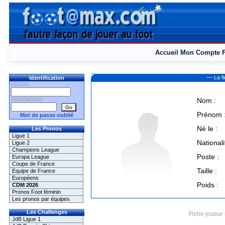
Accueil
Mon Compte
~~ La 
Identification
LOGIN
PASSWORD
Nom :
Prénom 
Mot de passe oublié
Né le :
Les Pronos
Ligue 1
Nationali
Ligue 2
Champions League
Poste :
Europa League
Coupe de France
Taille :
Equipe de France
Européens
Poids :
CDM 2026
Pronos Foot féminin
Les pronos par équipes
Les Challenges
Fiche joueur 
JdB Ligue 1