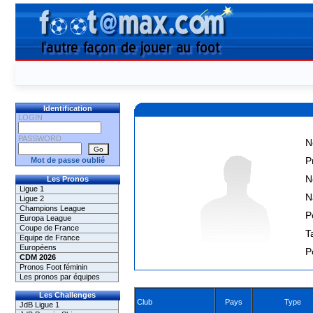
Identification
LOGIN
PASSWORD
N
P
Mot de passe oublié
N
Les Pronos
Ligue 1
N
Ligue 2
Champions League
P
Europa League
Coupe de France
Ta
Equipe de France
Européens
P
CDM 2026
Pronos Foot féminin
Les pronos par équipes
Les Challenges
Club
Pays
Type
JdB Ligue 1