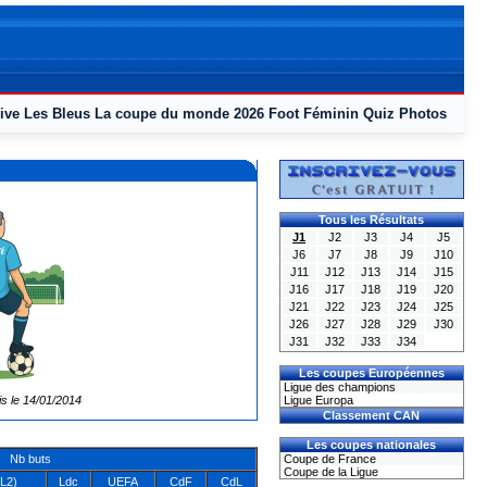
ive
Les Bleus
La coupe du monde 2026
Foot Féminin
Quiz
Photos
Tous les Résultats
J1
J2
J3
J4
J5
J6
J7
J8
J9
J10
J11
J12
J13
J14
J15
J16
J17
J18
J19
J20
J21
J22
J23
J24
J25
J26
J27
J28
J29
J30
J31
J32
J33
J34
Les coupes Européennes
Ligue des champions
is le 14/01/2014
Ligue Europa
Classement CAN
Les coupes nationales
Nb buts
Coupe de France
Coupe de la Ligue
L2)
Ldc
UEFA
CdF
CdL