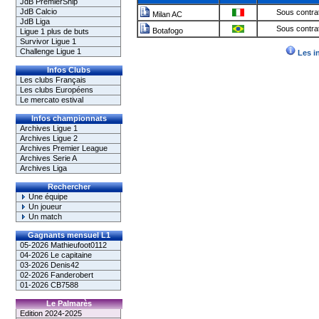
JdB PremierShip
JdB Calcio
Sous contra
Milan AC
JdB Liga
Sous contra
Botafogo
Ligue 1 plus de buts
Survivor Ligue 1
Challenge Ligue 1
Les i
Infos Clubs
Les clubs Français
Les clubs Européens
Le mercato estival
Infos championnats
Archives Ligue 1
Archives Ligue 2
Archives Premier League
Archives Serie A
Archives Liga
Rechercher
Une équipe
Un joueur
Un match
Gagnants mensuel L1
05-2026 Mathieufoot0112
04-2026 Le capitaine
03-2026 Denis42
02-2026 Fanderobert
01-2026 CB7588
Le Palmarès
Edition 2024-2025