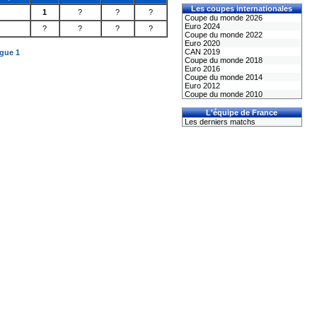
Les coupes internationales
1
?
?
?
Coupe du monde 2026
Euro 2024
?
?
?
?
Coupe du monde 2022
Euro 2020
CAN 2019
igue 1
Coupe du monde 2018
Euro 2016
Coupe du monde 2014
Euro 2012
Coupe du monde 2010
L'équipe de France
Les derniers matchs