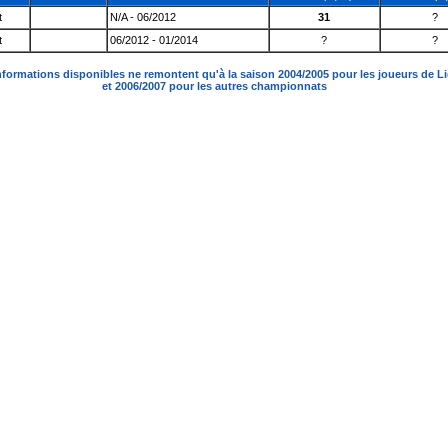
t
N/A - 06/2012
31
?
t
06/2012 - 01/2014
?
?
nformations disponibles ne remontent qu'à la saison 2004/2005 pour les joueurs de L
et 2006/2007 pour les autres championnats