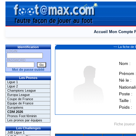
Accueil
Mon Compte
~~ La fiche 
Identification
LOGIN
PASSWORD
Nom :
Mot de passe oublié
Prénom 
Les Pronos
Né le :
Ligue 1
Ligue 2
Nationali
Champions League
Poste :
Europa League
Coupe de France
Taille :
Equipe de France
Poids :
Européens
CDM 2026
Pronos Foot féminin
Les pronos par équipes
Fiche joueur 
Les Challenges
JdB Ligue 1