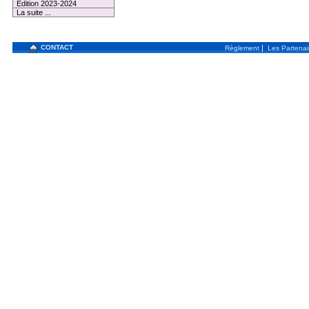
Edition 2023-2024
La suite ...
CONTACT
|
Règlement
Les Partenai