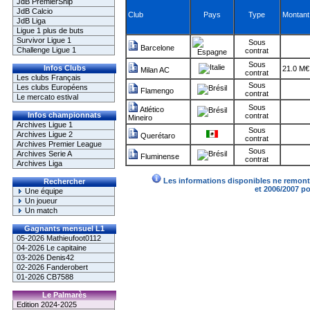
JdB PremierShip
JdB Calcio
Club
Pays
Type
Montant
JdB Liga
Ligue 1 plus de buts
Survivor Ligue 1
Sous
Barcelone
Challenge Ligue 1
contrat
Sous
Infos Clubs
21.0 M€
Milan AC
contrat
Les clubs Français
Sous
Les clubs Européens
Flamengo
contrat
Le mercato estival
Sous
Atlético
Infos championnats
contrat
Mineiro
Archives Ligue 1
Sous
Archives Ligue 2
Querétaro
contrat
Archives Premier League
Sous
Archives Serie A
Fluminense
contrat
Archives Liga
Les informations disponibles ne remonte
Rechercher
et 2006/2007 p
Une équipe
Un joueur
Un match
Gagnants mensuel L1
05-2026 Mathieufoot0112
04-2026 Le capitaine
03-2026 Denis42
02-2026 Fanderobert
01-2026 CB7588
Le Palmarès
Edition 2024-2025