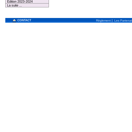
Edition 2023-2024
La suite ...
CONTACT
|
Règlement
Les Partenai