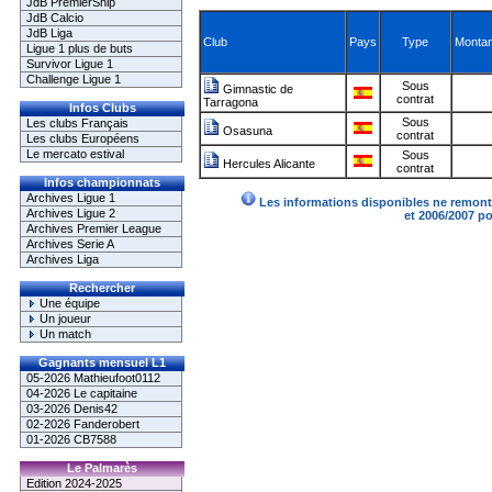
JdB PremierShip
JdB Calcio
JdB Liga
Club
Pays
Type
Montan
Ligue 1 plus de buts
Survivor Ligue 1
Challenge Ligue 1
Sous
Gimnastic de
contrat
Tarragona
Infos Clubs
Sous
Les clubs Français
Osasuna
contrat
Les clubs Européens
Le mercato estival
Sous
Hercules Alicante
contrat
Infos championnats
Archives Ligue 1
Les informations disponibles ne remonte
Archives Ligue 2
et 2006/2007 p
Archives Premier League
Archives Serie A
Archives Liga
Rechercher
Une équipe
Un joueur
Un match
Gagnants mensuel L1
05-2026 Mathieufoot0112
04-2026 Le capitaine
03-2026 Denis42
02-2026 Fanderobert
01-2026 CB7588
Le Palmarès
Edition 2024-2025