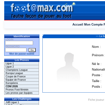
Accueil
Mon Compte
~~ La f
Identification
LOGIN
Nom :
PASSWORD
Mot de passe oublié
Prénom 
Les Pronos
Ligue 1
Né le :
Ligue 2
Nationali
Champions League
Europa League
Poste :
Coupe de France
Equipe de France
Taille :
Européens
Poids :
CDM 2026
Pronos Foot féminin
Les pronos par équipes
Les Challenges
Fiche joueur 
JdB Ligue 1