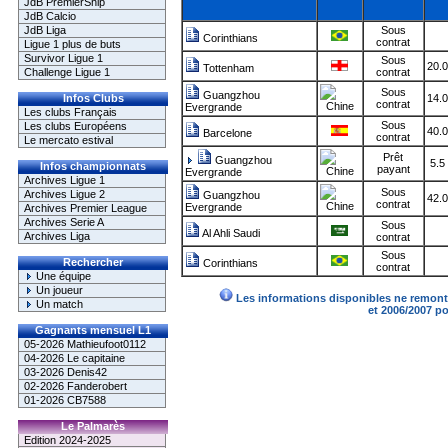
JdB PremierShip
JdB Calcio
JdB Liga
Sous
Corinthians
contrat
Ligue 1 plus de buts
Survivor Ligue 1
Sous
20.
Tottenham
Challenge Ligue 1
contrat
Sous
Guangzhou
Infos Clubs
14.
contrat
Evergrande
Les clubs Français
Sous
Les clubs Européens
40.
Barcelone
contrat
Le mercato estival
Prêt
Guangzhou
5.5
Infos championnats
payant
Evergrande
Archives Ligue 1
Sous
Archives Ligue 2
Guangzhou
42.
contrat
Evergrande
Archives Premier League
Archives Serie A
Sous
Al Ahli Saudi
Archives Liga
contrat
Sous
Rechercher
Corinthians
contrat
Une équipe
Un joueur
Les informations disponibles ne remonte
Un match
et 2006/2007 p
Gagnants mensuel L1
05-2026 Mathieufoot0112
04-2026 Le capitaine
03-2026 Denis42
02-2026 Fanderobert
01-2026 CB7588
Le Palmarès
Edition 2024-2025