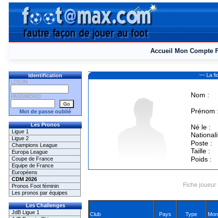
Accueil
Mon Compte
~~ La f
Identification
LOGIN
Nom :
PASSWORD
Prénom 
Mot de passe oublié
Les Pronos
Né le :
Ligue 1
Nationali
Ligue 2
Poste :
Champions League
Taille :
Europa League
Poids :
Coupe de France
Equipe de France
Européens
CDM 2026
Fiche joueur 
Pronos Foot féminin
Les pronos par équipes
Les Challenges
JdB Ligue 1
Club
Pays
Type
Mon