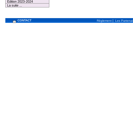
Edition 2023-2024
La suite ...
CONTACT
|
Règlement
Les Partenai