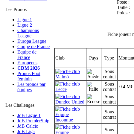
Poste :
Taille :
Les Pronos
Poids :
Ligue 1
Ligue 2
Champions
Fiche joueur 
League
Europa League
Coupe de France
Equipe de
France
Club
Pays
Type
Montan
Européens
CDM 2026
Sous
Pronos Foot
Malmö
contrat
féminin
Sous
Les pronos par
0.4 M€
Lecce
contrat
équipes
Sous
Dundee United
contrat
Les Challenges
Sous
Equipe
JdB Ligue 1
contrat
Inconnue
JdB PremierShip
JdB Calcio
Sous
JdB Liga
Equipe