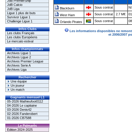
JdB PremierShip
JdB Calcio
Sous contrat
N/
Blackburn
JdB Liga
Ligue 1 plus de buts
Sous contrat
2.7 M€
01
West Ham
Survivor Ligue 1
Sous contrat
08
Challenge Ligue 1
Orlando Pirates
Infos Clubs
Les informations disponibles ne remonte
Les clubs Français
et 2006/2007 p
Les clubs Européens
Le mercato estival
Infos championnats
Archives Ligue 1
Archives Ligue 2
Archives Premier League
Archives Serie A
Archives Liga
Rechercher
Une équipe
Un joueur
Un match
Gagnants mensuel L1
05-2026 Mathieufoot0112
04-2026 Le capitaine
03-2026 Denis42
02-2026 Fanderobert
01-2026 CB7588
Le Palmarès
Edition 2024-2025