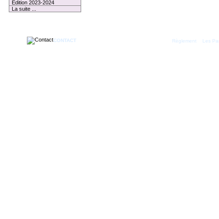
Edition 2023-2024
La suite ...
1 membre connecté
CONTACT
|
Règlement
Les Par