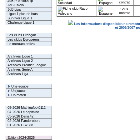
JdB PremierShip
contrat
Sociedad
JdB Calcio
Rayo
Sous
JdB Liga
contrat
Vallecano
Ligue 1 plus de buts
Survivor Ligue 1
Challenge Ligue 1
Les informations disponibles ne remonte
et 2006/2007 p
Infos Clubs
Les clubs Français
Les clubs Européens
Le mercato estival
Infos championnats
Archives Ligue 1
Archives Ligue 2
Archives Premier League
Archives Serie A
Archives Liga
Rechercher
Une équipe
Un joueur
Un match
Gagnants mensuel L1
05-2026 Mathieufoot0112
04-2026 Le capitaine
03-2026 Denis42
02-2026 Fanderobert
01-2026 CB7588
Le Palmarès
Edition 2024-2025