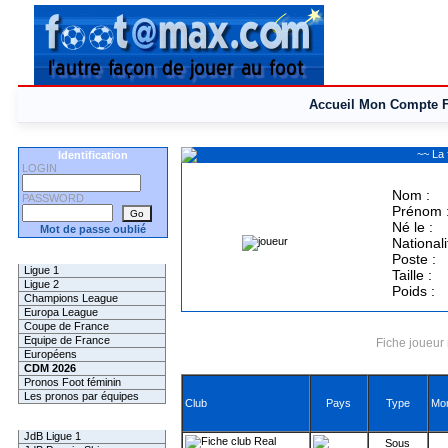
Accueil
Mon Compte
~~ La
Identification
LOGIN
Nom :
PASSWORD
Prénom 
Né le :
Mot de passe oublié
Nationali
Les Pronos
Poste :
Ligue 1
Taille :
Ligue 2
Poids :
Champions League
Europa League
Coupe de France
Equipe de France
Fiche joueur 
Européens
CDM 2026
Pronos Foot féminin
Les pronos par équipes
Club
Pays
Type
Mon
Les Challenges
JdB Ligue 1
Real
Sous