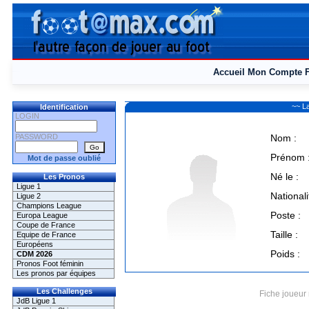
Accueil
Mon Compte
~~ L
Identification
LOGIN
PASSWORD
Nom :
Prénom 
Mot de passe oublié
Né le :
Les Pronos
Ligue 1
Nationali
Ligue 2
Champions League
Poste :
Europa League
Coupe de France
Taille :
Equipe de France
Européens
Poids :
CDM 2026
Pronos Foot féminin
Les pronos par équipes
Les Challenges
Fiche joueur 
JdB Ligue 1