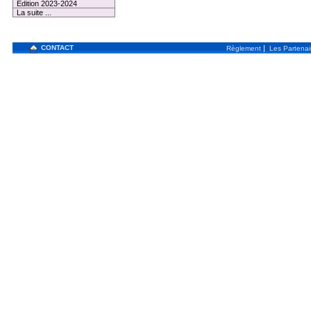
Edition 2023-2024
La suite ...
CONTACT
|
Règlement
Les Partenai