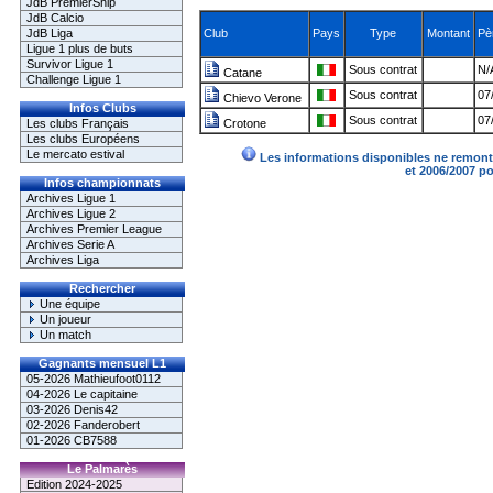
JdB PremierShip
JdB Calcio
JdB Liga
Club
Pays
Type
Montant
Pè
Ligue 1 plus de buts
Survivor Ligue 1
Sous contrat
N/
Catane
Challenge Ligue 1
Sous contrat
07
Chievo Verone
Infos Clubs
Sous contrat
07
Les clubs Français
Crotone
Les clubs Européens
Le mercato estival
Les informations disponibles ne remonte
et 2006/2007 p
Infos championnats
Archives Ligue 1
Archives Ligue 2
Archives Premier League
Archives Serie A
Archives Liga
Rechercher
Une équipe
Un joueur
Un match
Gagnants mensuel L1
05-2026 Mathieufoot0112
04-2026 Le capitaine
03-2026 Denis42
02-2026 Fanderobert
01-2026 CB7588
Le Palmarès
Edition 2024-2025