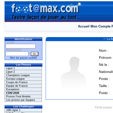
Accueil
Mon Compte
~~ La 
Identification
LOGIN
PASSWORD
Nom :
Prénom 
Mot de passe oublié
Né le :
Les Pronos
Ligue 1
Nationali
Ligue 2
Champions League
Poste :
Europa League
Coupe de France
Taille :
Equipe de France
Européens
Poids :
CDM 2026
Pronos Foot féminin
Les pronos par équipes
Les Challenges
Fiche joueur 
JdB Ligue 1