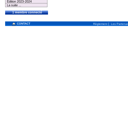
Edition 2023-2024
La suite ...
1 membre connecté
CONTACT
|
Règlement
Les Partenai