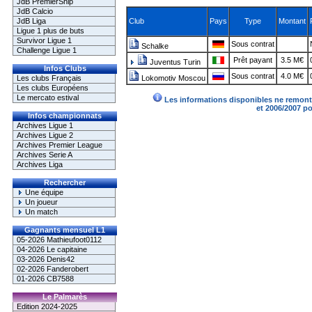
JdB PremierShip
JdB Calcio
JdB Liga
Club
Pays
Type
Montant
Ligue 1 plus de buts
Survivor Ligue 1
Sous contrat
Schalke
Challenge Ligue 1
Prêt payant
3.5 M€
Juventus Turin
Infos Clubs
Sous contrat
4.0 M€
Les clubs Français
Lokomotiv Moscou
Les clubs Européens
Le mercato estival
Les informations disponibles ne remonte
et 2006/2007 p
Infos championnats
Archives Ligue 1
Archives Ligue 2
Archives Premier League
Archives Serie A
Archives Liga
Rechercher
Une équipe
Un joueur
Un match
Gagnants mensuel L1
05-2026 Mathieufoot0112
04-2026 Le capitaine
03-2026 Denis42
02-2026 Fanderobert
01-2026 CB7588
Le Palmarès
Edition 2024-2025