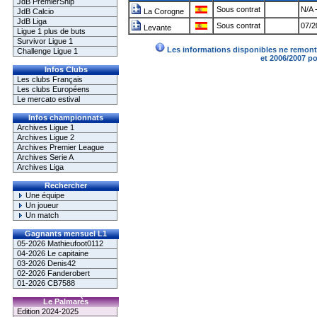
JdB PremierShip
Sous contrat
N/A 
JdB Calcio
La Corogne
JdB Liga
Sous contrat
07/2
Levante
Ligue 1 plus de buts
Survivor Ligue 1
Les informations disponibles ne remonte
Challenge Ligue 1
et 2006/2007 p
Infos Clubs
Les clubs Français
Les clubs Européens
Le mercato estival
Infos championnats
Archives Ligue 1
Archives Ligue 2
Archives Premier League
Archives Serie A
Archives Liga
Rechercher
Une équipe
Un joueur
Un match
Gagnants mensuel L1
05-2026 Mathieufoot0112
04-2026 Le capitaine
03-2026 Denis42
02-2026 Fanderobert
01-2026 CB7588
Le Palmarès
Edition 2024-2025