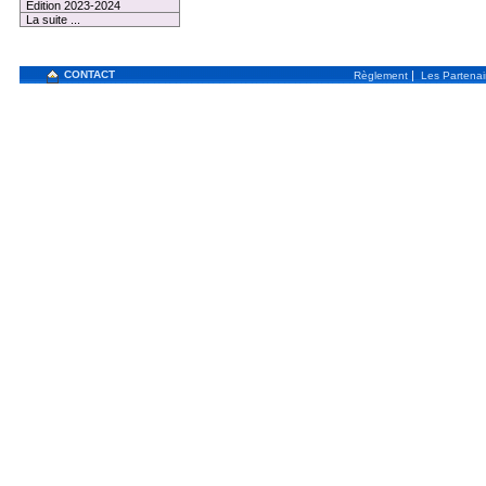
Edition 2023-2024
La suite ...
CONTACT
|
Règlement
Les Partenai