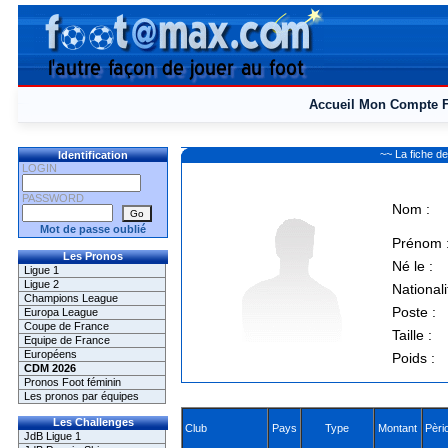
Accueil
Mon Compte
~~ La fiche
Identification
LOGIN
PASSWORD
Nom :
Mot de passe oublié
Prénom 
Les Pronos
Né le :
Ligue 1
Ligue 2
Nationali
Champions League
Poste :
Europa League
Coupe de France
Taille :
Equipe de France
Européens
Poids :
CDM 2026
Pronos Foot féminin
Les pronos par équipes
Les Challenges
Club
Pays
Type
Montant
Pèri
JdB Ligue 1