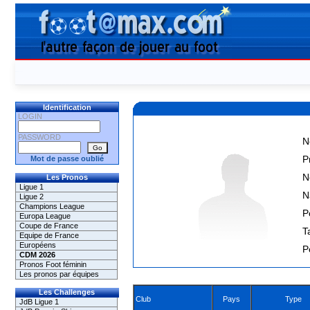
Identification
LOGIN
PASSWORD
N
P
Mot de passe oublié
N
Les Pronos
Ligue 1
N
Ligue 2
Champions League
P
Europa League
Coupe de France
Ta
Equipe de France
Européens
P
CDM 2026
Pronos Foot féminin
Les pronos par équipes
Les Challenges
Club
Pays
Type
JdB Ligue 1