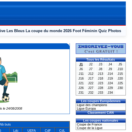
ive
Les Bleus
La coupe du monde 2026
Foot Féminin
Quiz
Photos
Tous les Résultats
J1
J2
J3
J4
J5
J6
J7
J8
J9
J10
J11
J12
J13
J14
J15
J16
J17
J18
J19
J20
J21
J22
J23
J24
J25
J26
J27
J28
J29
J30
J31
J32
J33
J34
Les coupes Européennes
Ligue des champions
is le 24/08/2008
Ligue Europa
Classement CAN
Les coupes nationales
Nb buts
Coupe de France
Coupe de la Ligue
)
Ldc
UEFA
CdF
CdL