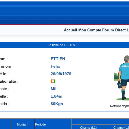
Accueil
Mon Compte
Forum
Direct L
~~ La fiche de ETTIEN ~~
om :
ETTIEN
rénom :
Felix
é le :
26/09/1979
ationalité :
oste :
Mil
ille :
1.84m
oids :
80Kgs
Retraite depu
Montant
Pèriode
Champ (L1)
Champ (L2