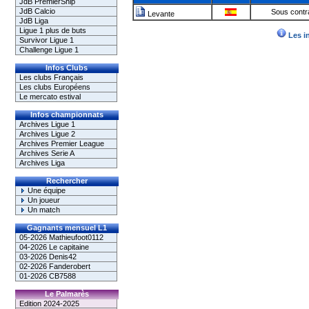
JdB PremierShip
JdB Calcio
Sous contr
Levante
JdB Liga
Ligue 1 plus de buts
Les i
Survivor Ligue 1
Challenge Ligue 1
Infos Clubs
Les clubs Français
Les clubs Européens
Le mercato estival
Infos championnats
Archives Ligue 1
Archives Ligue 2
Archives Premier League
Archives Serie A
Archives Liga
Rechercher
Une équipe
Un joueur
Un match
Gagnants mensuel L1
05-2026 Mathieufoot0112
04-2026 Le capitaine
03-2026 Denis42
02-2026 Fanderobert
01-2026 CB7588
Le Palmarès
Edition 2024-2025