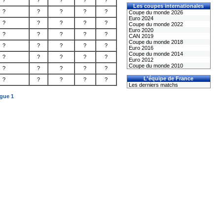
?
?
?
?
?
Les coupes internationales
?
?
?
?
?
Coupe du monde 2026
Euro 2024
?
?
?
?
?
Coupe du monde 2022
Euro 2020
?
?
?
?
?
CAN 2019
Coupe du monde 2018
?
?
?
?
?
Euro 2016
Coupe du monde 2014
?
?
?
?
?
Euro 2012
Coupe du monde 2010
?
?
?
?
?
L'équipe de France
?
?
?
?
?
Les derniers matchs
igue 1