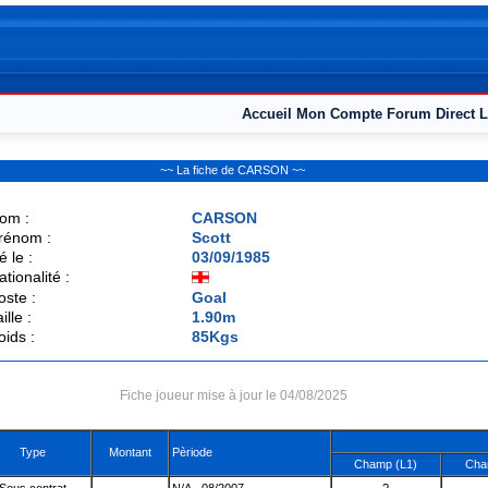
Accueil
Mon Compte
Forum
Direct L
~~ La fiche de CARSON ~~
om :
CARSON
rénom :
Scott
é le :
03/09/1985
ationalité :
oste :
Goal
ille :
1.90m
oids :
85Kgs
Fiche joueur mise à jour le 04/08/2025
Type
Montant
Pèriode
Champ (L1)
Cha