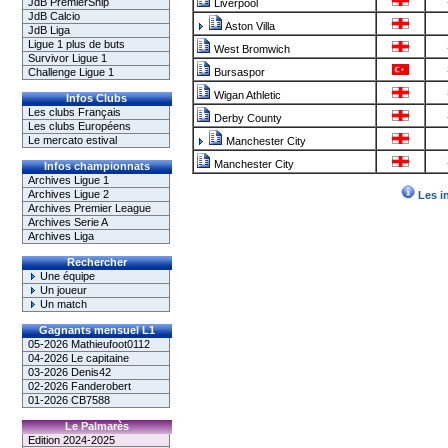
JdB PremierShip
Liverpool
JdB Calcio
Aston Villa
JdB Liga
Ligue 1 plus de buts
West Bromwich
Survivor Ligue 1
Challenge Ligue 1
Bursaspor
Wigan Athletic
Infos Clubs
Les clubs Français
Derby County
Les clubs Européens
Le mercato estival
Manchester City
Manchester City
Infos championnats
Archives Ligue 1
Archives Ligue 2
Les i
Archives Premier League
Archives Serie A
Archives Liga
Rechercher
Une équipe
Un joueur
Un match
Gagnants mensuel L1
05-2026 Mathieufoot0112
04-2026 Le capitaine
03-2026 Denis42
02-2026 Fanderobert
01-2026 CB7588
Le Palmarès
Edition 2024-2025