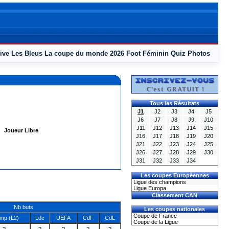
ive
Les Bleus
La coupe du monde 2026
Foot Féminin
Quiz
Photos
Tous les Résultats
J1
J2
J3
J4
J5
J6
J7
J8
J9
J10
J11
J12
J13
J14
J15
Joueur Libre
J16
J17
J18
J19
J20
J21
J22
J23
J24
J25
J26
J27
J28
J29
J30
J31
J32
J33
J34
Les coupes Européennes
Ligue des champions
Ligue Europa
Classement CAN
Nb buts
Les coupes nationales
Coupe de France
mp (L2)
Ldc
UEFA
CdF
CdL
Coupe de la Ligue