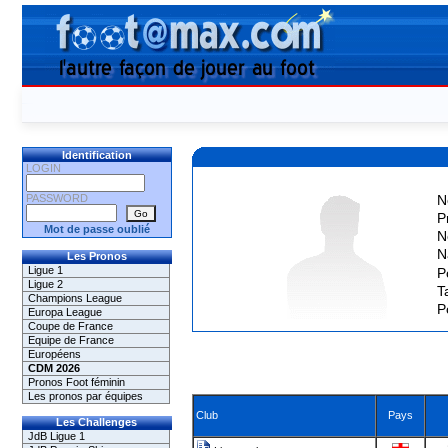
Identification
LOGIN
PASSWORD
N
P
Mot de passe oublié
N
N
Les Pronos
Ligue 1
P
Ligue 2
Ta
Champions League
P
Europa League
Coupe de France
Equipe de France
Européens
CDM 2026
Pronos Foot féminin
Les pronos par équipes
Club
Pays
Les Challenges
JdB Ligue 1