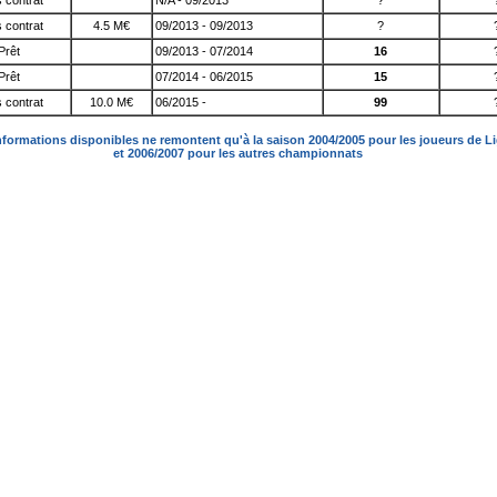
 contrat
N/A - 09/2013
?
 contrat
4.5 M€
09/2013 - 09/2013
?
Prêt
09/2013 - 07/2014
16
Prêt
07/2014 - 06/2015
15
 contrat
10.0 M€
06/2015 -
99
nformations disponibles ne remontent qu'à la saison 2004/2005 pour les joueurs de L
et 2006/2007 pour les autres championnats