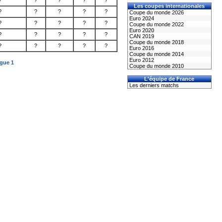
?
?
?
?
?
Les coupes internationales
?
?
?
?
?
Coupe du monde 2026
Euro 2024
?
?
?
?
?
Coupe du monde 2022
Euro 2020
?
?
?
?
?
CAN 2019
Coupe du monde 2018
?
?
?
?
?
Euro 2016
Coupe du monde 2014
Euro 2012
igue 1
Coupe du monde 2010
L'équipe de France
Les derniers matchs