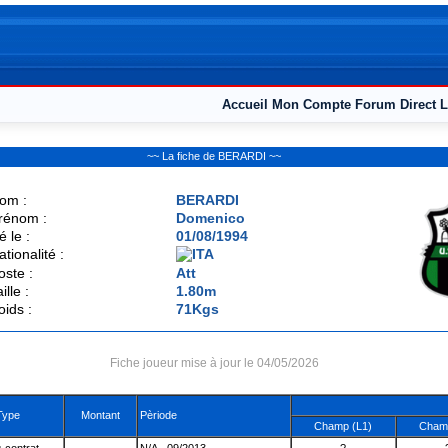
Accueil
Mon Compte
Forum
Direct L
~~ La fiche de BERARDI ~~
om :
BERARDI
rénom :
Domenico
é le :
01/08/1994
ationalité :
oste :
Att
ille :
1.80m
oids :
71Kgs
Fiche joueur mise à jour le 04/05/2026
Type
Montant
Pèriode
Champ (L1)
Champ