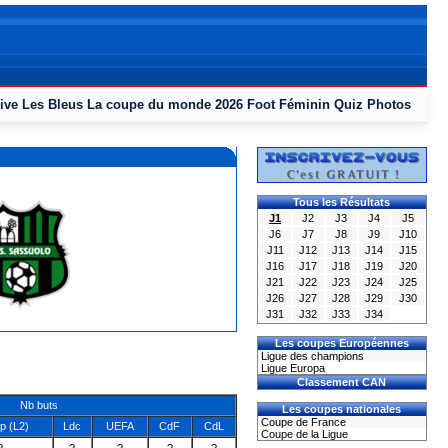
ive
Les Bleus
La coupe du monde 2026
Foot Féminin
Quiz
Photos
Tous les Résultats
J1
J2
J3
J4
J5
J6
J7
J8
J9
J10
J11
J12
J13
J14
J15
J16
J17
J18
J19
J20
J21
J22
J23
J24
J25
J26
J27
J28
J29
J30
J31
J32
J33
J34
Les coupes Européennes
Ligue des champions
Ligue Europa
Classement CAN
Nb buts
Les coupes nationales
Coupe de France
 (L2)
Ldc
UEFA
CdF
CdL
Coupe de la Ligue