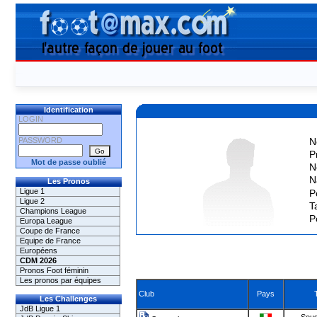
Identification
LOGIN
PASSWORD
N
P
Mot de passe oublié
N
N
Les Pronos
Ligue 1
P
Ligue 2
Ta
Champions League
P
Europa League
Coupe de France
Equipe de France
Européens
CDM 2026
Pronos Foot féminin
Les pronos par équipes
Club
Pays
Les Challenges
JdB Ligue 1