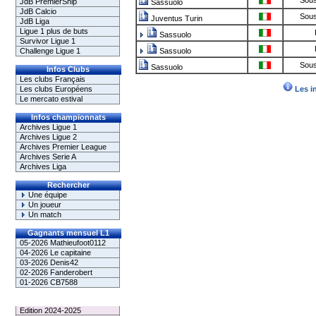
Sous
JdB PremierShip
Sassuolo
JdB Calcio
Sous
Juventus Turin
JdB Liga
Ligue 1 plus de buts
Sassuolo
Survivor Ligue 1
Challenge Ligue 1
Sassuolo
Sous
Sassuolo
Infos Clubs
Les clubs Français
Les clubs Européens
Les i
Le mercato estival
Infos championnats
Archives Ligue 1
Archives Ligue 2
Archives Premier League
Archives Serie A
Archives Liga
Rechercher
Une équipe
Un joueur
Un match
Gagnants mensuel L1
05-2026 Mathieufoot0112
04-2026 Le capitaine
03-2026 Denis42
02-2026 Fanderobert
01-2026 CB7588
Le Palmarès
Edition 2024-2025