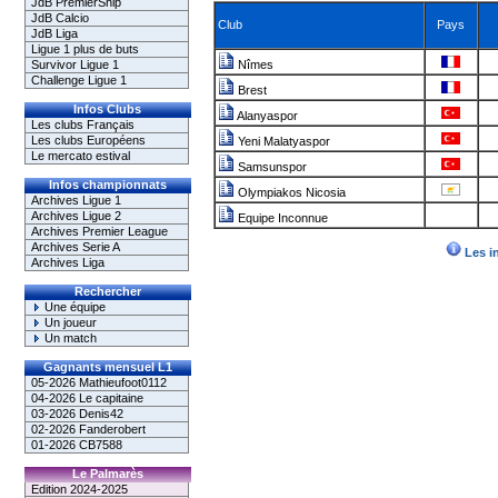
JdB PremierShip
JdB Calcio
Club
Pays
JdB Liga
Ligue 1 plus de buts
Survivor Ligue 1
Nîmes
Challenge Ligue 1
Brest
Infos Clubs
Alanyaspor
Les clubs Français
Les clubs Européens
Yeni Malatyaspor
Le mercato estival
Samsunspor
Infos championnats
Olympiakos Nicosia
Archives Ligue 1
Archives Ligue 2
Equipe Inconnue
Archives Premier League
Archives Serie A
Les i
Archives Liga
Rechercher
Une équipe
Un joueur
Un match
Gagnants mensuel L1
05-2026 Mathieufoot0112
04-2026 Le capitaine
03-2026 Denis42
02-2026 Fanderobert
01-2026 CB7588
Le Palmarès
Edition 2024-2025