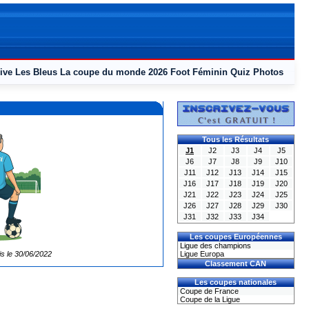
ive
Les Bleus
La coupe du monde 2026
Foot Féminin
Quiz
Photos
Tous les Résultats
J1
J2
J3
J4
J5
J6
J7
J8
J9
J10
J11
J12
J13
J14
J15
J16
J17
J18
J19
J20
J21
J22
J23
J24
J25
J26
J27
J28
J29
J30
J31
J32
J33
J34
Les coupes Européennes
Ligue des champions
is le 30/06/2022
Ligue Europa
Classement CAN
Les coupes nationales
Coupe de France
Coupe de la Ligue