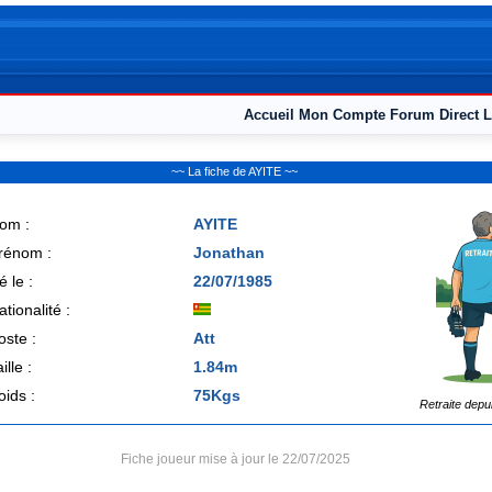
Accueil
Mon Compte
Forum
Direct L
~~ La fiche de AYITE ~~
om :
AYITE
rénom :
Jonathan
é le :
22/07/1985
ationalité :
oste :
Att
ille :
1.84m
oids :
75Kgs
Retraite depu
Fiche joueur mise à jour le 22/07/2025