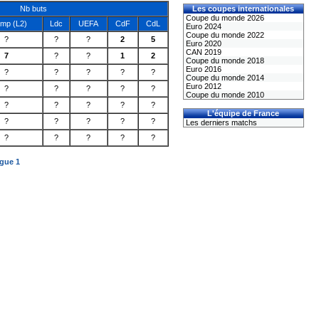
Nb buts
Les coupes internationales
Coupe du monde 2026
mp (L2)
Ldc
UEFA
CdF
CdL
Euro 2024
Coupe du monde 2022
?
?
?
2
5
Euro 2020
CAN 2019
7
?
?
1
2
Coupe du monde 2018
Euro 2016
?
?
?
?
?
Coupe du monde 2014
Euro 2012
?
?
?
?
?
Coupe du monde 2010
?
?
?
?
?
L'équipe de France
?
?
?
?
?
Les derniers matchs
?
?
?
?
?
igue 1