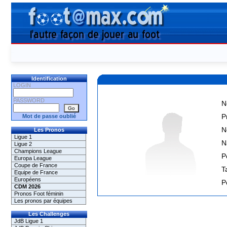
Identification
LOGIN
PASSWORD
N
P
Mot de passe oublié
N
Les Pronos
Ligue 1
N
Ligue 2
Champions League
P
Europa League
Coupe de France
Ta
Equipe de France
Européens
P
CDM 2026
Pronos Foot féminin
Les pronos par équipes
Les Challenges
JdB Ligue 1